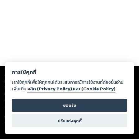
Copyright ©
2026
Storylog Co., Ltd. - สตอรี่ล็อกขอสงวนสิทธิ์ไม่รับผิดชอบ
การใช้คุกกี้
ต่อผลงานหรือเนื้อหาใดที่อัปโหลดผ่านเว็บไซต์และปรากฏว่าละเมิดสิทธิใน
ทรัพย์สินทางปัญญาของบุคคลอื่นหรือขัดต่อกฎหมายและศีลธรรม ดังนั้น ผู้อ่าน
เราใช้คุกกี้เพื่อให้ทุกคนได้ประสบการณ์การใช้งานที่ดียิ่งขึ้นอ่าน
ทุกท่านโปรดใช้วิจารณญาณในการกลั่นกรองด้วยตนเอง และหากท่านพบว่าส่วน
เพิ่มเติม
คลิก (Privacy Policy) และ (Cookie Policy)
หนึ่งส่วนใดขัดต่อกฎหมายและศีลธรรม กรุณาแจ้งมายังบริษัท เพื่อทีมงานจะได้
ดำเนินการในทันที ทั้งนี้ ทางสตอรี่ล็อกขอสงวนลิขสิทธิ์ตามพระราชบัญญัติ
ยอมรับ
ลิขสิทธิ์ พ.ศ. 2537 (ฉบับล่าสุด)
For support: member@ookbee.com
ปรับแต่งคุกกี้
Version
1.3.17