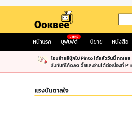
มาใหม่
หน้าแรก
บุฟเฟต์
นิยาย
หนังสือ
โอนย้ายอีบุ๊กไป Pinto ได้แล้ววันนี้ กดเลย
รับทันทีโค้ดลด ซื้อและอ่านได้ต่อเนื่องที่ Pi
แรงบันดาลใจ