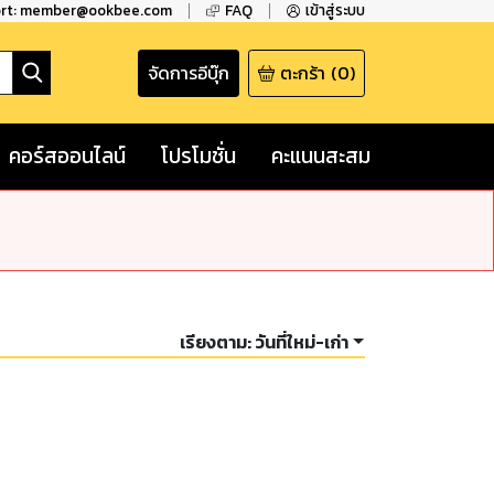
ort: member@ookbee.com
FAQ
เข้าสู่ระบบ
จัดการอีบุ๊ก
ตะกร้า
(
0
)
คอร์สออนไลน์
โปรโมชั่น
คะแนนสะสม
เรียงตาม:
วันที่ใหม่-เก่า