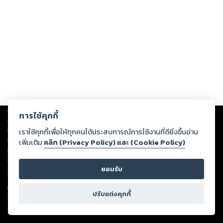
Copyright ©
2026
Storylog Co., Ltd. - สตอรี่ล็อกขอสงวนสิทธิ์ไม่รับผิดชอบ
การใช้คุกกี้
ต่อผลงานหรือเนื้อหาใดที่อัปโหลดผ่านเว็บไซต์และปรากฏว่าละเมิดสิทธิใน
ทรัพย์สินทางปัญญาของบุคคลอื่นหรือขัดต่อกฎหมายและศีลธรรม ดังนั้น ผู้อ่าน
เราใช้คุกกี้เพื่อให้ทุกคนได้ประสบการณ์การใช้งานที่ดียิ่งขึ้นอ่าน
ทุกท่านโปรดใช้วิจารณญาณในการกลั่นกรองด้วยตนเอง และหากท่านพบว่าส่วน
เพิ่มเติม
คลิก (Privacy Policy) และ (Cookie Policy)
หนึ่งส่วนใดขัดต่อกฎหมายและศีลธรรม กรุณาแจ้งมายังบริษัท เพื่อทีมงานจะได้
ดำเนินการในทันที ทั้งนี้ ทางสตอรี่ล็อกขอสงวนลิขสิทธิ์ตามพระราชบัญญัติ
ยอมรับ
ลิขสิทธิ์ พ.ศ. 2537 (ฉบับล่าสุด)
For support: member@ookbee.com
ปรับแต่งคุกกี้
Version
1.3.17