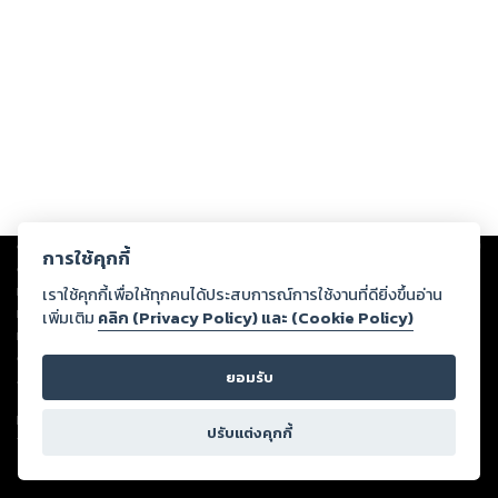
Copyright ©
2026
Storylog Co., Ltd. - สตอรี่ล็อกขอสงวนสิทธิ์ไม่รับผิดชอบ
การใช้คุกกี้
ต่อผลงานหรือเนื้อหาใดที่อัปโหลดผ่านเว็บไซต์และปรากฏว่าละเมิดสิทธิใน
ทรัพย์สินทางปัญญาของบุคคลอื่นหรือขัดต่อกฎหมายและศีลธรรม ดังนั้น ผู้อ่าน
เราใช้คุกกี้เพื่อให้ทุกคนได้ประสบการณ์การใช้งานที่ดียิ่งขึ้นอ่าน
ทุกท่านโปรดใช้วิจารณญาณในการกลั่นกรองด้วยตนเอง และหากท่านพบว่าส่วน
เพิ่มเติม
คลิก (Privacy Policy) และ (Cookie Policy)
หนึ่งส่วนใดขัดต่อกฎหมายและศีลธรรม กรุณาแจ้งมายังบริษัท เพื่อทีมงานจะได้
ดำเนินการในทันที ทั้งนี้ ทางสตอรี่ล็อกขอสงวนลิขสิทธิ์ตามพระราชบัญญัติ
ยอมรับ
ลิขสิทธิ์ พ.ศ. 2537 (ฉบับล่าสุด)
For support: member@ookbee.com
ปรับแต่งคุกกี้
Version
1.3.17