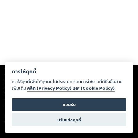
Copyright ©
2026
Storylog Co., Ltd. - สตอรี่ล็อกขอสงวนสิทธิ์ไม่รับผิดชอบ
การใช้คุกกี้
ต่อผลงานหรือเนื้อหาใดที่อัปโหลดผ่านเว็บไซต์และปรากฏว่าละเมิดสิทธิใน
ทรัพย์สินทางปัญญาของบุคคลอื่นหรือขัดต่อกฎหมายและศีลธรรม ดังนั้น ผู้อ่าน
เราใช้คุกกี้เพื่อให้ทุกคนได้ประสบการณ์การใช้งานที่ดียิ่งขึ้นอ่าน
ทุกท่านโปรดใช้วิจารณญาณในการกลั่นกรองด้วยตนเอง และหากท่านพบว่าส่วน
เพิ่มเติม
คลิก (Privacy Policy) และ (Cookie Policy)
หนึ่งส่วนใดขัดต่อกฎหมายและศีลธรรม กรุณาแจ้งมายังบริษัท เพื่อทีมงานจะได้
ดำเนินการในทันที ทั้งนี้ ทางสตอรี่ล็อกขอสงวนลิขสิทธิ์ตามพระราชบัญญัติ
ยอมรับ
ลิขสิทธิ์ พ.ศ. 2537 (ฉบับล่าสุด)
For support: member@ookbee.com
ปรับแต่งคุกกี้
Version
1.3.17