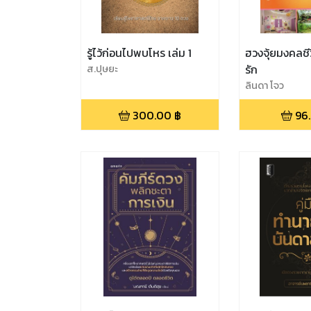
รู้ไว้ก่อนไปพบโหร เล่ม 1
ฮวงจุ้ยมงคลชี
ส.ปุษยะ
รัก
ลินดา โจว
300.00
฿
96