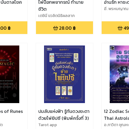
น บันดาลโชค
ไพ่ป๊อกพยากรณ์ ทำนาย
อ่านรัก หาชะ
ชีวิต
อี. พรหมญาณ
เตชินี ขวลิตนิธิผลลาภ
.00
฿
28.00
฿
49
es of Runes
ปมลับแห่งฟ้า รู้ทันดวงชะตา
12 Zodiac S
ด้วยไพ่ยิปซี (พิมพ์ครั้งที่ 3)
Thai Astrol
ัต
Tarot app
อ.ภาวิดา ชุณหะ