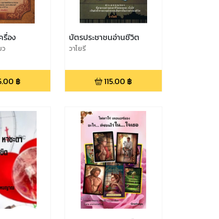
รื่อง
บัตรประชาชนอ่านชีวิต
ยว
วาโยรี
5.00
฿
115.00
฿