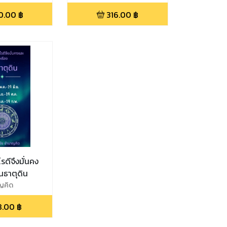
0.00
฿
316.00
฿
ดีจึงมั่นคง
คนธาตุดิน
ญคิด
8.00
฿