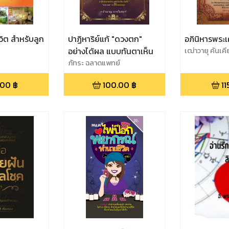
วิต สำหรับลูก
ปาฏิหาริย์แก้ "ดวงตก"
อภินิหารพระเค
อย่างได้ผล แบบทันตาเห็น
เฒ่าวายุ คันเคี
ภัทระ ฉลาดแพทย์
.00
฿
100.00
฿
11