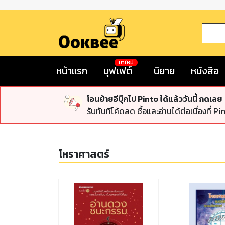
มาใหม่
หน้าแรก
บุฟเฟต์
นิยาย
หนังสือ
โอนย้ายอีบุ๊กไป Pinto ได้แล้ววันนี้ กดเลย
รับทันทีโค้ดลด ซื้อและอ่านได้ต่อเนื่องที่ Pi
โหราศาสตร์