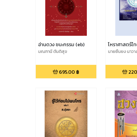
อ่านดวง ชนะกรรม (eb)
โหราศาสตร์ไ
มณฑานี ตันติสุข
นายยืนยง นาวาส
เมืองตราด )
695.00
฿
220