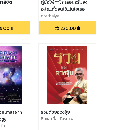
ตาลิขิต
คู่มือไพ่ทาโร เลอนอร์มอง
อะไร...ที่ซ่อนไว้...ในใจเธอ
orathaiya
9.00
฿
220.00
฿
oulmate in
รวยด้วยฮวงจุ้ย
ogy
ซินแสเอื้อ อัครเทพ
วัต