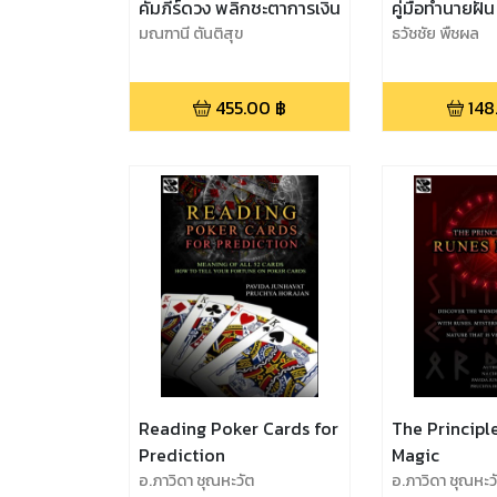
คัมภีร์ดวง พลิกชะตาการเงิน
คู่มือทำนายฝั
มณฑานี ตันติสุข
ธวัชชัย พืชผล
455.00
฿
148
Reading Poker Cards for
The Principl
Prediction
Magic
อ.ภาวิดา ชุณหะวัต
อ.ภาวิดา ชุณหะว