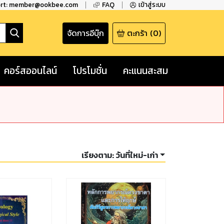
ort: member@ookbee.com
FAQ
เข้าสู่ระบบ
จัดการอีบุ๊ก
ตะกร้า
(
0
)
คอร์สออนไลน์
โปรโมชั่น
คะแนนสะสม
เรียงตาม:
วันที่ใหม่-เก่า