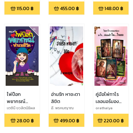
115.00
฿
455.00
฿
148.00
฿
ไพ่ป๊อก
อ่านรัก หาชะตา
คู่มือไพ่ทาโร
พยากรณ์
ลิขิต
เลอนอร์มอง
ทำนายชีวิต
อะไร...ที่ซ่อน
เตชินี ขวลิตนิธิผล
อี. พรหมญาณ
orathaiya
ลาภ
ไว้...ในใจเธอ
28.00
฿
499.00
฿
220.00
฿