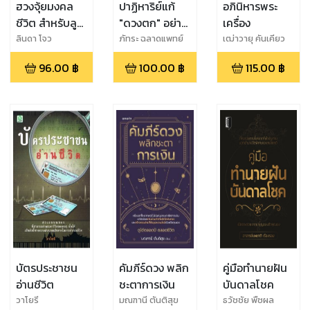
ฮวงจุ้ยมงคล
ปาฏิหาริย์แก้
อภินิหารพระ
ชีวิต สำหรับลูก
"ดวงตก" อย่าง
เครื่อง
รัก
ได้ผล แบบ
ลินดา โจว
ภัทระ ฉลาดแพทย์
เฒ่าวายุ คันเคียว
ทันตาเห็น
96.00
฿
100.00
฿
115.00
฿
บัตรประชาชน
คัมภีร์ดวง พลิก
คู่มือทำนายฝัน
อ่านชีวิต
ชะตาการเงิน
บันดาลโชค
วาโยรี
มณฑานี ตันติสุข
ธวัชชัย พืชผล