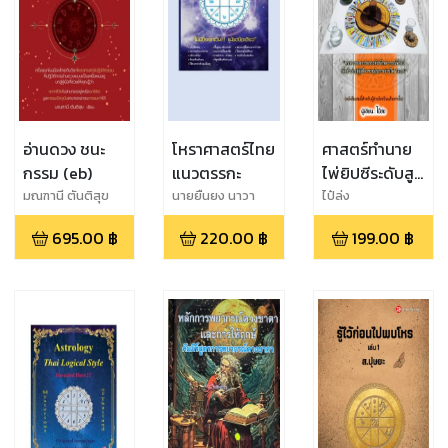
อ่านดวง ชนะ
โหราศาสตร์ไทย
ศาสตร์ทำนาย
กรรม (eb)
แนวตรรกะ
ไพ่ยิปซีระดับสูง
The Expert
มณฑานี ตันติสุข
นายยืนยง นาวา
ไป๋ล่ง
สมุทร,( แดงเมือง
Tarot Guide
695.00
฿
220.00
฿
199.00
฿
ตราด )