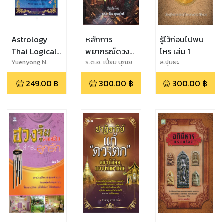
Astrology
หลักการ
รู้ไว้ก่อนไปพบ
Thai Logical
พยากรณ์ดวง
โหร เล่ม 1
Style
ชาตาและการให้
Yuenyong N.
ร.ต.อ. เปี่ยม บุณย
ส.ปุษยะ
โชติ
ฤกษ์
249.00
฿
300.00
฿
300.00
฿