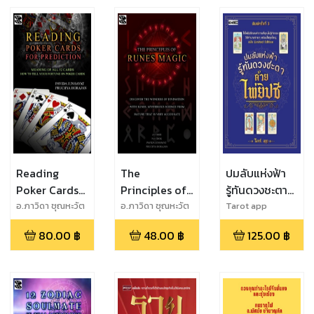
Reading
The
ปมลับแห่งฟ้า
Poker Cards
Principles of
รู้ทันดวงชะตา
for
Runes Magic
ด้วยไพ่ยิปซี
อ.ภาวิดา ชุณหะวัต
อ.ภาวิดา ชุณหะวัต
Tarot app
Prediction
(พิมพ์ครั้งที่ 3)
80.00
฿
48.00
฿
125.00
฿