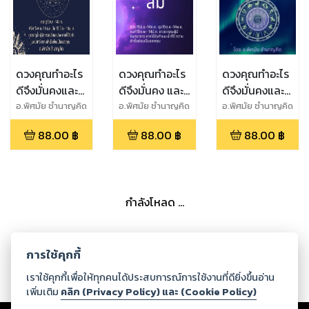
ดวงคุณทำอะไร
ดวงคุณทำอะไร
ดวงคุณทำอะไร
ดีจึงมั่นคงและ
ดีจึงมั่นคง และ
ดีจึงมั่นคงและ
รุ่งเรือง คนธาตุ
รุ่งเรือง คนธาตุ
รุ่งเรือง คนธาตุ
อ.พิศมัย ชำนาญคิด
อ.พิศมัย ชำนาญคิด
อ.พิศมัย ชำนาญคิด
น้ำ
ลม
ดิน
88.00
฿
88.00
฿
88.00
฿
กำลังโหลด ...
การใช้คุกกี้
เราใช้คุกกี้เพื่อให้ทุกคนได้ประสบการณ์การใช้งานที่ดียิ่งขึ้นอ่าน
เพิ่มเติม
คลิก (Privacy Policy) และ (Cookie Policy)
Copyright ©
2026
Storylog Co., Ltd. - สตอรี่ล็อกขอสงวนสิทธิ์ไม่รับผิดชอบ