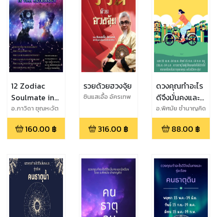
12 Zodiac
รวยด้วยฮวงจุ้ย
ดวงคุณทำอะไร
Soulmate in
ดีจึงมั่นคงและ
ซินแสเอื้อ อัครเทพ
Thai
รุ่งเรือง คนธาตุ
อ.ภาวิดา ชุณหะวัต
อ.พิศมัย ชำนาญคิด
Astrology
ไฟ
160.00
฿
316.00
฿
88.00
฿