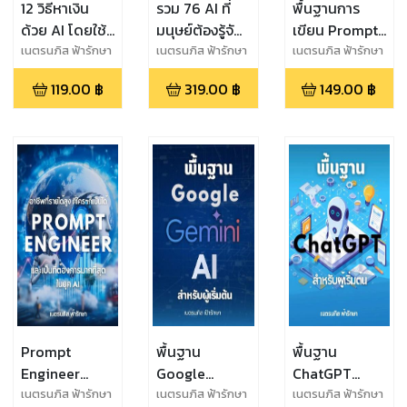
12 วิธีหาเงิน
รวม 76 AI ที่
พื้นฐานการ
ด้วย AI โดยใช้
มนุษย์ต้องรู้จัก
เขียน Prompt
GenAI,
ไว้ จะได้ไม่
สำหรับ GenAI,
เนตรนภิส ฟ้ารักษา
เนตรนภิส ฟ้ารักษา
เนตรนภิส ฟ้ารักษา
ChatGPT,
ตกงาน เริ่ม
ChatGPT,
119.00
฿
319.00
฿
149.00
฿
Google
ตั้งแต่
Google
Gemini,
ChatGPT,
Gemini รวมถึง
Microsoft
Google
AI อื่นๆ สำหรับ
Copilot และ
Gemini,
ผู้เริ่มต้น
Meta AI
Copilot,
Claude AI และ
GenAI อื่นๆอีก
มากมาย
Prompt
พื้นฐาน
พื้นฐาน
Engineer
Google
ChatGPT
อาชีพที่เป็นที่
Gemini AI
สำหรับผู้เริ่มต้น
เนตรนภิส ฟ้ารักษา
เนตรนภิส ฟ้ารักษา
เนตรนภิส ฟ้ารักษา