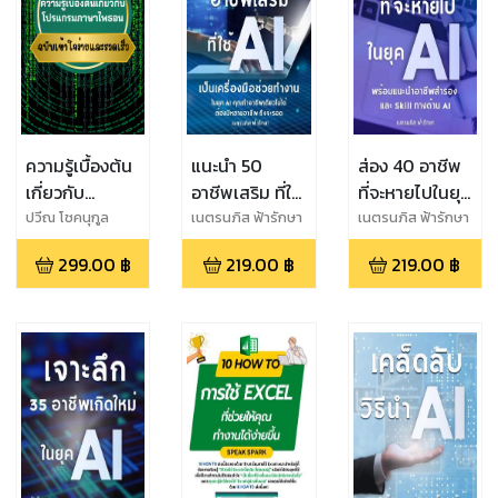
ความรู้เบื้องต้น
แนะนำ 50
ส่อง 40 อาชีพ
เกี่ยวกับ
อาชีพเสริม ที่ใช้
ที่จะหายไปในยุค
โปรแกรมภาษา
AI เป็นเครื่องมือ
AI พร้อมแนะนำ
ปวีณ โชคนุกูล
เนตรนภิส ฟ้ารักษา
เนตรนภิส ฟ้ารักษา
ไพธอน: ฉบับ
ช่วยทำงาน
อาชีพสำรอง ที่
299.00
฿
219.00
฿
219.00
฿
เข้าใจง่ายและ
เพราะในยุค
ไม่ได้รับผลกระ
รวดเร็ว
GenAI คุณทำ
ทบจาก GenAI,
อาชีพเดียวไม่
ChatGPT,
ได้ ต้องมีหลาย
Google
อาชีพถึงจะรอด
Gemini,
Copilot และ
Meta AI