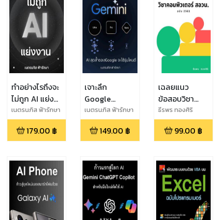
AI รวมถึง AI
อื่นๆ
ทำอย่างไรถึงจะ
เจาะลึก
เฉลยแนว
ไม่ถูก AI แย่ง
Google
ข้อสอบวิชา
งาน ในยุค
Gemini AI สุด
คอมพิวเตอร์
เนตรนภิส ฟ้ารักษา
เนตรนภิส ฟ้ารักษา
ธีรพร ทองศิริ
GenAI
ล้ำของ Google
สอวน. ฉบับ
179.00
฿
149.00
฿
99.00
฿
ChatGPT
จะใช้รุ่นไหนดี
2561
Gemini
Gemini Nano,
Copilot
Gemini Pro,
Gemini Ultra