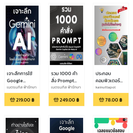
AI และ GenAI
Reels คู่แข่ง
Microsoft
อื่นๆ
ของ ChatGPT
Copilot, Meta
และ Gemini
AI
เจาะลึกการใช้
รวม 1000 คำ
ประกอบ
Google
สั่ง Prompt
คอมพิวเตอร์
Gemini AI
แต่ละสายงาน
ด้วยตัวเอง
เนตรนภิส ฟ้ารักษา
เนตรนภิส ฟ้ารักษา
kainuttapol
ช่วยทำธุรกิจ
สำหรับใช้ใน
(ฉบับไม่ง้อ
219.00
฿
249.00
฿
78.00
฿
โดยไม่ต้องใช้
GenAI,
ช่างฯ)
เงินซักบาท
ChatGPT,
Google
Gemini,
Copilot, Meta