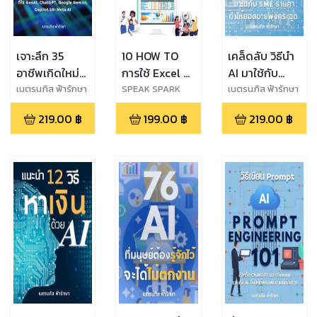
เจาะลึก 35
10 HOW TO
เคล็ดลับ วิธีนำ
อาชีพเกิดใหม่
การใช้ Excel ที่
AI มาใช้กับ
ในยุค AI อาชีพ
ช่วยให้คุณ
SME ร้านค้า
เนตรนภิส ฟ้ารักษา
SPEAK SPARK
เนตรนภิส ฟ้ารักษา
สปีค สปาร์ค -
แห่งอนาคต ที่ใช้
ทำงานได้ง่าย
ทำให้ยอดขาย
219.00
฿
199.00
฿
219.00
฿
present for
GenAI,
ขึ้น
พุ่งกระฉูด โดย
future
ChatGPT,
ใช้ GenAI,
Google
ChatGPT,
Gemini,
Google
Copilot และ
Gemini,
Meta AI
Copilot และ
Meta AI