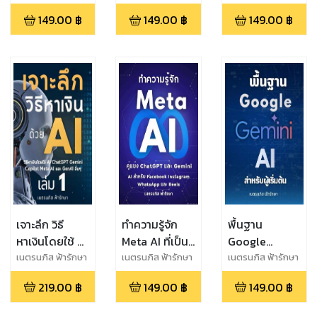
ต้องการมากใน
สำหรับผู้เริ่มต้น
ที่เป็น GenAI คู่
149.00
฿
149.00
฿
149.00
฿
ยุค AI
ที่เป็นคู่แข่งกับ
แข่งกับ
ChatGPT
ChatGPT,
Google
Gemini
Microsoft
Gemini,
Copilot
Copilot, Meta
Microsoft
AI
Copilot AI,
Metai AI
เจาะลึก วิธี
ทำความรู้จัก
พื้นฐาน
หาเงินโดยใช้ AI
Meta AI ที่เป็น
Google
เล่มที่ 1 สำหรับ
GenAI สำหรับ
Gemini AI
เนตรนภิส ฟ้ารักษา
เนตรนภิส ฟ้ารักษา
เนตรนภิส ฟ้ารักษา
ChatGPT
Facebook
สำหรับผู้เริ่มต้น
219.00
฿
149.00
฿
149.00
฿
Gemini
Instagram
ที่เป็นคู่แข่งกับ
Copilot Meta
WhatsApp และ
ChatGPT,