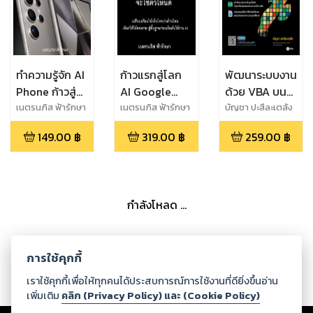
ทำความรู้จัก AI
ก้าวแรกสู่โลก
พัฒนาระบบงาน
Phone ก้าวสู่
AI Google
ด้วย VBA บน
ยุคใหม่ของสมา
Gemini
Excel ฉบับ
เนตรนภิส ฟ้ารักษา
เนตรนภิส ฟ้ารักษา
บัญชา ปะสีละเตสัง
ร์ทโฟนด้วย
ChatGPT
โปรแกรมเมอร์
149.00
฿
319.00
฿
259.00
฿
Galaxy AI ที่
Copilot
อยู่ในสมาร์ท
สำหรับมือใหม่
โฟน Galaxy
หัดใช้เอไอ จะใช้
S24 series คู่
ตัวไหนดี เปรียบ
กำลังโหลด ...
แข่งกับ
เทียบให้เห็นใคร
Gemini Nano
เก่งด้านไหน
แล้วเลือกใช้ให้
การใช้คุกกี้
ตรงงาน ปูพื้น
ฐานก่อนเริ่มต้น
เราใช้คุกกี้เพื่อให้ทุกคนได้ประสบการณ์การใช้งานที่ดียิ่งขึ้นอ่าน
ใช้งาน
เพิ่มเติม
คลิก (Privacy Policy) และ (Cookie Policy)
Copyright ©
2026
Storylog Co., Ltd. - สตอรี่ล็อกขอสงวนสิทธิ์ไม่รับผิดชอบ