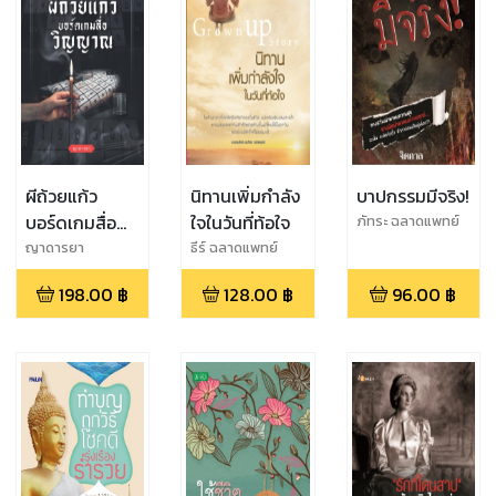
ผีถ้วยแก้ว
นิทานเพิ่มกำลัง
บาปกรรมมีจริง!
บอร์ดเกมสื่อ
ใจในวันที่ท้อใจ
ภัทระ ฉลาดแพทย์
วิญญาณ
ญาดารยา
ธีร์ ฉลาดแพทย์
198.00
฿
128.00
฿
96.00
฿