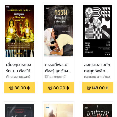
จันทร์แย้ม
เลี้ยงกุมารทอง
กรรมที่พ่อแม่
สงครามสามก๊ก
รัก-ยม ต้องให้
ต้องรู้ ลูกต้อง
กลยุทธ์พลิก
ถูกเคล็ด จะให้
หยุดทำ
สถานการณ์
ภัทระ ฉลาดแพทย์
ธีร์ ฉลาดแพทย์
ทองแถม นาถจำนง
โชค ให้คุณ
88.00
฿
80.00
฿
148.00
฿
หนุนให้รวย