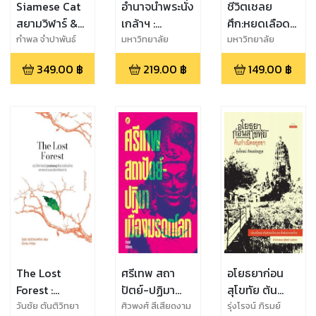
Siamese Cat
อำนาจนำพระนั่ง
ชีวิตเชลย
สยามวิฬาร์ &
เกล้าฯ :
ศึก:หยดเลือด
ประวัติศาสตร์
การเมือง
และหยาดน้ำตา
กำพล จำปาพันธ์
มหาวิทยาลัย
มหาวิทยาลัย
เชียงใหม่,ปวีณา หมู่
มหิดล,เทพ บุญตา
ไทยฉบับแมว
วัฒนธรรมของ
ในค่ายกักกัน
349.00
฿
219.00
฿
149.00
฿
อุบล
นนท์
เหมียว
ชนชั้นนำต้น
ไทยหลัง
รัตนโกสินทร์
สงครามมหา
เอเชียบูรพา
The Lost
ศรีเทพ สถา
อโยธยาก่อน
Forest :
ปัตย์-ปฏิมา
สุโขทัย ต้น
ประวัติศาสตร์(การ
เมืองมรดกโลก
กำเนิดอยุธยา
วันชัย ตันติวิทยา
ศิวพงศ์ สีเสียดงาม
รุ่งโรจน์ ภิรมย์