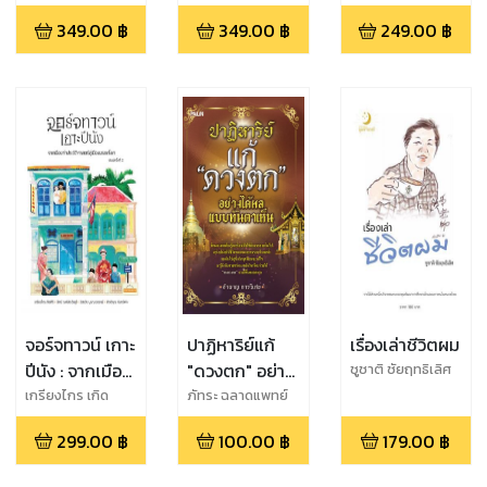
พิทักษ์
อนุกูล
ทำลาย)สิ่ง
349.00
฿
349.00
฿
249.00
฿
แวดล้อมไทย
และสงคราม
แย่งชิง
ทรัพยากร
จอร์จทาวน์ เกาะ
ปาฏิหาริย์แก้
เรื่องเล่าชีวิตผม
ปีนัง : จากเมือง
"ดวงตก" อย่าง
ชูชาติ ชัยฤทธิเลิศ
ท่า
ได้ผล แบบ
เกรียงไกร เกิด
ภัทระ ฉลาดแพทย์
ศิริ,ปัทม์ วงศ์
ประวัติศาสตร์สู่
ทันตาเห็น
299.00
฿
100.00
฿
179.00
฿
ประดิษฐ์,อิสรชัย
เมืองมรดกโลก
บูรณะ
พ.2
อรรจน์,กิตติคุณ