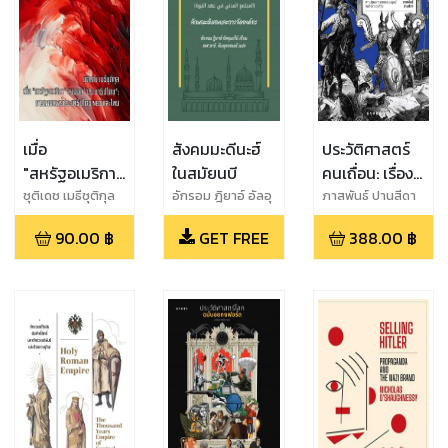
เมื่อ
สังคมมะดีนะฮ์
ประวัติศาสตร์
"สหรัฐอเมริกา"
ในสมัยนบี
คนเถื่อน: เรื่อง
ส่งออก
ราวของ
ชุติเดช เมธีชุติกุล
อักรอม ฎิยาอ์ อัลอุ
ภาสพันธ์ ปานสีดา
มะรีย์
"ประชาธิปไตย":
อนารยชนผู้
90.00
฿
GET FREE
388.00
฿
การแผยแพร่
พลิกโฉม
ประชาธิปไตย
ประวัติศาสตร์
NED และไทย
โลก Barbarian
Conquests