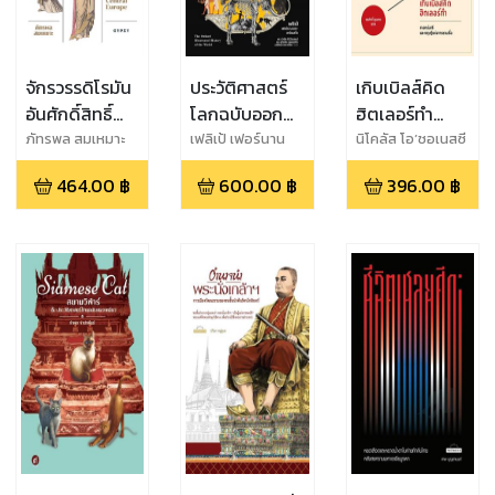
จักรวรรดิโรมัน
ประวัติศาสตร์
เกิบเบิลส์คิด
อันศักดิ์สิทธิ์
โลกฉบับออก
ฮิตเลอร์ทำ
มหาจักรวรรดิ
ซฟอร์ด The
:SELLING
ภัทรพล สมเหมาะ
เฟลิเป้ เฟอร์นาน
นิโคลัส โอ’ชอเนสซี
เดซ-อาร์เมสโต
พันปีแห่ง
Oxford
HITLER
464.00
฿
600.00
฿
396.00
฿
ใจกลางยุโรป
Illustrated
Holy Roman
History of the
Empire: The
World (พร้อม
Thousand
ภาพประกอบ)
Years Empire
of Central
Europe