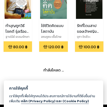
ทำบุญถูกวิธี
ใช้ชีวิตคิดแบบ
รักที่โดนสาป
โชคดี รุ่งเรือง
โสดาบัน
ของเจ้าหญิง
ร่ำรวย
ไดอาน่าและราช
ฐาปนีย์ ธรรมรักษา
อณฎณ เชื้อไทย
จุฑา จิรชีวะ
วงศ์วินด์เซอร์
80.00
฿
120.00
฿
100.00
฿
กำลังโหลด ...
การใช้คุกกี้
เราใช้คุกกี้เพื่อให้ทุกคนได้ประสบการณ์การใช้งานที่ดียิ่งขึ้นอ่าน
เพิ่มเติม
คลิก (Privacy Policy) และ (Cookie Policy)
Copyright ©
2026
Storylog Co., Ltd. - สตอรี่ล็อกขอสงวนสิทธิ์ไม่รับผิดชอบ