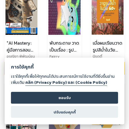
"AI Mastery:
พับกระดาษ วาด
เมื่อผมเรียนวาด
คู่มือการสอน
เป็นเรื่อง : รูป
รูปสีน้ำในวัย
แบบจับมือทำ"
ร่างรูปทรง
60+
อรณิชา พิพัฒน์ธน
Fairry
นิรุตติ์
โชติ
เล่ม 1
การใช้คุกกี้
69.00
฿
179.00
฿
169.00
฿
เราใช้คุกกี้เพื่อให้ทุกคนได้ประสบการณ์การใช้งานที่ดียิ่งขึ้นอ่าน
เพิ่มเติม
คลิก (Privacy Policy) และ (Cookie Policy)
ยอมรับ
ปรับแต่งคุกกี้