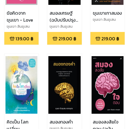
ข้อคิดจาก
สมองเศรษฐี
ขุนเขาเกาสมอง
ขุนเขา - Love
(ฉบับปรับปรุง
ขุนเขา สินธุเสน
เขจรบุตร
ใหม่)
ขุนเขา สินธุเสน
ขุนเขา สินธุเสน
เขจรบุตร
เขจรบุตร
139.00
฿
219.00
฿
219.00
฿
คิดเป็น โลก
สมองทองคำ
สมองสงสัยใจ
เปลี่ยน
ตอบ (ฉบับ
ขุนเขา สินธุเสน