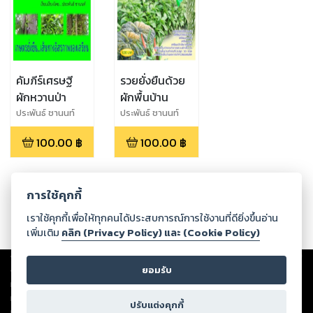
คัมภีร์เศรษฐี
รวยยั่งยืนด้วย
ผักหวานป่า
ผักพื้นบ้าน
ประพันธ์ ชานนท์
ประพันธ์ ชานนท์
100.00
฿
100.00
฿
การใช้คุกกี้
เราใช้คุกกี้เพื่อให้ทุกคนได้ประสบการณ์การใช้งานที่ดียิ่งขึ้นอ่าน
เพิ่มเติม
คลิก (Privacy Policy) และ (Cookie Policy)
Copyright ©
2026
Storylog Co., Ltd. - สตอรี่ล็อกขอสงวนสิทธิ์ไม่รับผิดชอบ
ต่อผลงานหรือเนื้อหาใดที่อัปโหลดผ่านเว็บไซต์และปรากฏว่าละเมิดสิทธิใน
ยอมรับ
ทรัพย์สินทางปัญญาของบุคคลอื่นหรือขัดต่อกฎหมายและศีลธรรม ดังนั้น ผู้อ่าน
ทุกท่านโปรดใช้วิจารณญาณในการกลั่นกรองด้วยตนเอง และหากท่านพบว่าส่วน
ปรับแต่งคุกกี้
หนึ่งส่วนใดขัดต่อกฎหมายและศีลธรรม กรุณาแจ้งมายังบริษัท เพื่อทีมงานจะได้