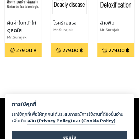
คืนค่าใบหน้าให้
โรคร้ายแรง
ล้างพิษ
ดูสดใส
Mr.Surajak
Mr.Surajak
Sanubol
Sanubol
Mr.Surajak
Sanubol
279.00
฿
279.00
฿
279.00
฿
Copyright ©
2026
Storylog Co., Ltd. - สตอรี่ล็อกขอสงวนสิทธิ์ไม่รับผิดชอบ
การใช้คุกกี้
ต่อผลงานหรือเนื้อหาใดที่อัปโหลดผ่านเว็บไซต์และปรากฏว่าละเมิดสิทธิใน
ทรัพย์สินทางปัญญาของบุคคลอื่นหรือขัดต่อกฎหมายและศีลธรรม ดังนั้น ผู้อ่าน
เราใช้คุกกี้เพื่อให้ทุกคนได้ประสบการณ์การใช้งานที่ดียิ่งขึ้นอ่าน
ทุกท่านโปรดใช้วิจารณญาณในการกลั่นกรองด้วยตนเอง และหากท่านพบว่าส่วน
เพิ่มเติม
คลิก (Privacy Policy) และ (Cookie Policy)
หนึ่งส่วนใดขัดต่อกฎหมายและศีลธรรม กรุณาแจ้งมายังบริษัท เพื่อทีมงานจะได้
ดำเนินการในทันที ทั้งนี้ ทางสตอรี่ล็อกขอสงวนลิขสิทธิ์ตามพระราชบัญญัติ
ยอมรับ
ลิขสิทธิ์ พ.ศ. 2537 (ฉบับล่าสุด)