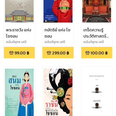
พระราชวัง แห่ง
กษัตริย์ แห่ง โช
เกร็ดความรู้
โชซอน
ซอน
ประวัติศาสตร์
เกาหลี เล่ม1
อนันต์ยุทธ มณี
อนันต์ยุทธ มณี
อนันต์ยุทธ มณี
จันทร์
จันทร์
จันทร์
99.00
฿
299.00
฿
100.00
฿