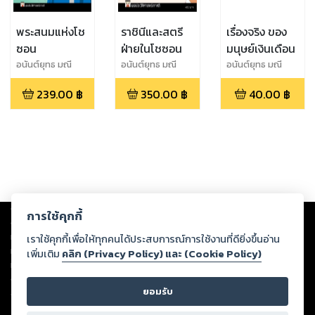
พระสนมแห่งโช
ราชินีและสตรี
เรื่องจริง ของ
ซอน
ฝ่ายในโชซอน
มนุษย์เงินเดือน
อนันต์ยุทธ มณี
อนันต์ยุทธ มณี
อนันต์ยุทธ มณี
จันทร์
จันทร์
จันทร์
239.00
฿
350.00
฿
40.00
฿
Copyright ©
2026
Storylog Co., Ltd. - สตอรี่ล็อกขอสงวนสิทธิ์ไม่รับผิดชอบ
การใช้คุกกี้
ต่อผลงานหรือเนื้อหาใดที่อัปโหลดผ่านเว็บไซต์และปรากฏว่าละเมิดสิทธิใน
ทรัพย์สินทางปัญญาของบุคคลอื่นหรือขัดต่อกฎหมายและศีลธรรม ดังนั้น ผู้อ่าน
เราใช้คุกกี้เพื่อให้ทุกคนได้ประสบการณ์การใช้งานที่ดียิ่งขึ้นอ่าน
ทุกท่านโปรดใช้วิจารณญาณในการกลั่นกรองด้วยตนเอง และหากท่านพบว่าส่วน
เพิ่มเติม
คลิก (Privacy Policy) และ (Cookie Policy)
หนึ่งส่วนใดขัดต่อกฎหมายและศีลธรรม กรุณาแจ้งมายังบริษัท เพื่อทีมงานจะได้
ดำเนินการในทันที ทั้งนี้ ทางสตอรี่ล็อกขอสงวนลิขสิทธิ์ตามพระราชบัญญัติ
ยอมรับ
ลิขสิทธิ์ พ.ศ. 2537 (ฉบับล่าสุด)