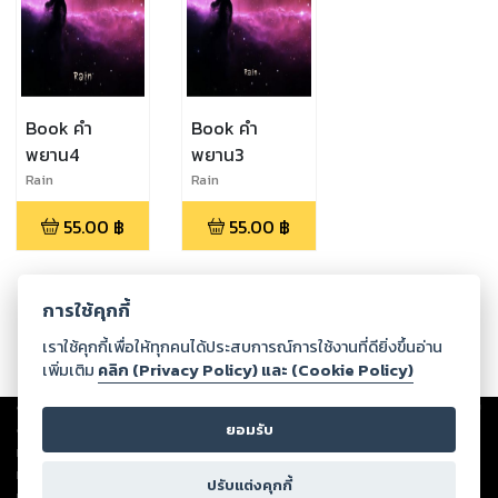
Book คำ
Book คำ
พยาน4
พยาน3
Rain
Rain
55.00
฿
55.00
฿
การใช้คุกกี้
เราใช้คุกกี้เพื่อให้ทุกคนได้ประสบการณ์การใช้งานที่ดียิ่งขึ้นอ่าน
เพิ่มเติม
คลิก (Privacy Policy) และ (Cookie Policy)
Copyright ©
2026
Storylog Co., Ltd. - สตอรี่ล็อกขอสงวนสิทธิ์ไม่รับผิดชอบ
ต่อผลงานหรือเนื้อหาใดที่อัปโหลดผ่านเว็บไซต์และปรากฏว่าละเมิดสิทธิใน
ยอมรับ
ทรัพย์สินทางปัญญาของบุคคลอื่นหรือขัดต่อกฎหมายและศีลธรรม ดังนั้น ผู้อ่าน
ทุกท่านโปรดใช้วิจารณญาณในการกลั่นกรองด้วยตนเอง และหากท่านพบว่าส่วน
ปรับแต่งคุกกี้
หนึ่งส่วนใดขัดต่อกฎหมายและศีลธรรม กรุณาแจ้งมายังบริษัท เพื่อทีมงานจะได้