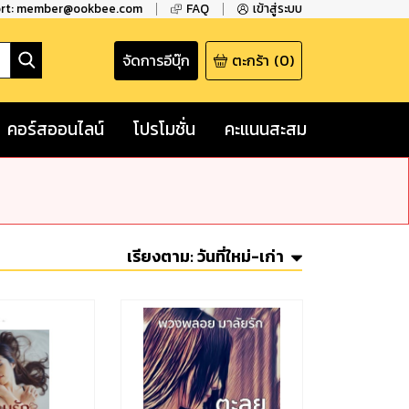
ort: member@ookbee.com
FAQ
เข้าสู่ระบบ
จัดการอีบุ๊ก
ตะกร้า
(
0
)
คอร์สออนไลน์
โปรโมชั่น
คะแนนสะสม
เรียงตาม:
วันที่ใหม่-เก่า