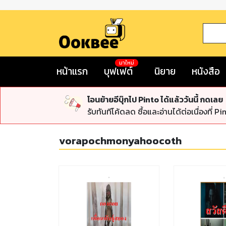
มาใหม่
หน้าแรก
บุฟเฟต์
นิยาย
หนังสือ
โอนย้ายอีบุ๊กไป Pinto ได้แล้ววันนี้ กดเลย
รับทันทีโค้ดลด ซื้อและอ่านได้ต่อเนื่องที่ Pi
vorapochmonyahoocoth