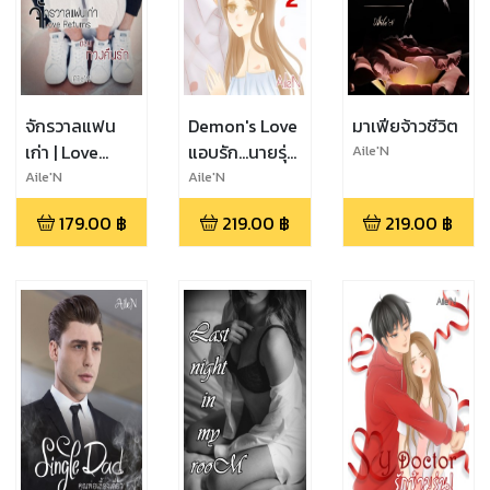
จักรวาลแฟน
Demon's Love
มาเฟียจ้าวชีวิต
เก่า | Love
แอบรัก...นายรุ่น
Aile'N
Returns ตอน
น้อง! 2
Aile'N
Aile'N
ทวงคืนรัก
179.00
฿
219.00
฿
219.00
฿