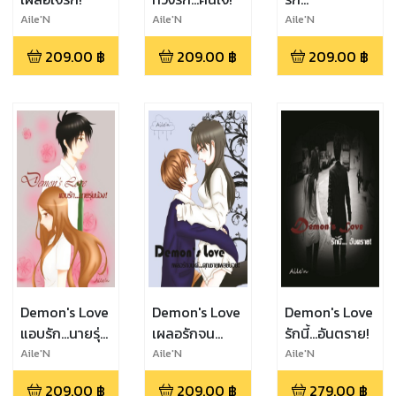
อันตราย...คุณชาย
Aile'N
Aile'N
Aile'N
มาเฟีย!
209.00
฿
209.00
฿
209.00
฿
Demon's Love
Demon's Love
Demon's Love
แอบรัก...นายรุ่น
เผลอรักจน
รักนี้...อันตราย!
น้อง!
ได้...คุณชาย
Aile'N
Aile'N
Aile'N
เพลย์บอย!
209.00
฿
209.00
฿
279.00
฿