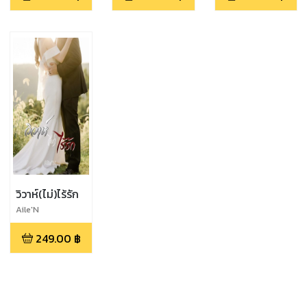
วิวาห์(ไม่)ไร้รัก
Aile'N
249.00
฿