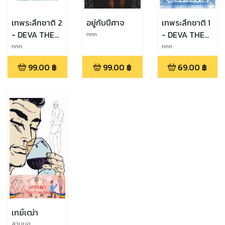
เทพระลึกชาติ 2
อยู่กับปีศาจ
เทพระลึกชาติ 1
- DEVA THE
- DEVA THE
nnn
SAVOIR
ORIGIN
nnn
nnn
99.00
฿
99.00
฿
69.00
฿
เกย์เฒ่า
สามนอ