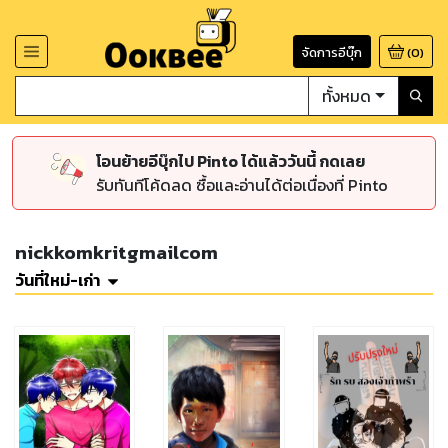
จัดการอีบุ๊ก
(
0
)
ทั้งหมด
โอนย้ายอีบุ๊กไป Pinto ได้แล้ววันนี้ กดเลย
รับทันทีโค้ดลด ซื้อและอ่านได้ต่อเนื่องที่ Pinto
nickkomkritgmailcom
วันที่ใหม่-เก่า