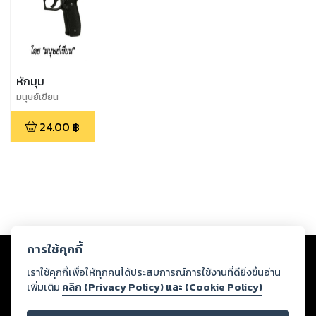
หักมุม
มนุษย์เขียน
24.00
฿
Copyright ©
2026
Storylog Co., Ltd. - สตอรี่ล็อกขอสงวนสิทธิ์ไม่รับผิดชอบ
การใช้คุกกี้
ต่อผลงานหรือเนื้อหาใดที่อัปโหลดผ่านเว็บไซต์และปรากฏว่าละเมิดสิทธิใน
ทรัพย์สินทางปัญญาของบุคคลอื่นหรือขัดต่อกฎหมายและศีลธรรม ดังนั้น ผู้อ่าน
เราใช้คุกกี้เพื่อให้ทุกคนได้ประสบการณ์การใช้งานที่ดียิ่งขึ้นอ่าน
ทุกท่านโปรดใช้วิจารณญาณในการกลั่นกรองด้วยตนเอง และหากท่านพบว่าส่วน
เพิ่มเติม
คลิก (Privacy Policy) และ (Cookie Policy)
หนึ่งส่วนใดขัดต่อกฎหมายและศีลธรรม กรุณาแจ้งมายังบริษัท เพื่อทีมงานจะได้
ดำเนินการในทันที ทั้งนี้ ทางสตอรี่ล็อกขอสงวนลิขสิทธิ์ตามพระราชบัญญัติ