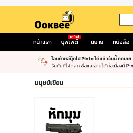
มาใหม่
หน้าแรก
บุฟเฟต์
นิยาย
หนังสือ
โอนย้ายอีบุ๊กไป Pinto ได้แล้ววันนี้ กดเลย
รับทันทีโค้ดลด ซื้อและอ่านได้ต่อเนื่องที่ Pi
มนุษย์เขียน