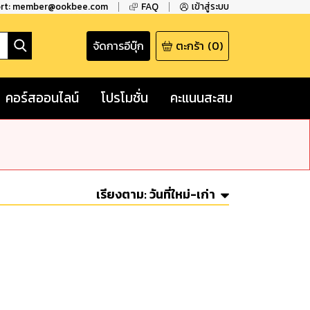
ort: member@ookbee.com
FAQ
เข้าสู่ระบบ
จัดการอีบุ๊ก
ตะกร้า
(
0
)
คอร์สออนไลน์
โปรโมชั่น
คะแนนสะสม
เรียงตาม:
วันที่ใหม่-เก่า