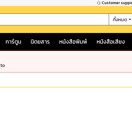
Customer supp
ทั้งหมด
การ์ตูน
นิตยสาร
หนังสือพิมพ์
หนังสือเสียง
nto