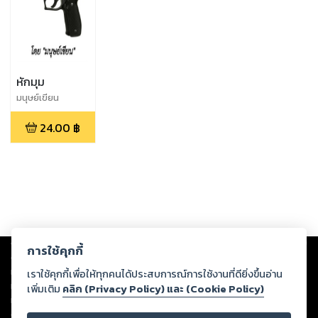
หักมุม
มนุษย์เขียน
24.00
฿
Copyright ©
2026
Storylog Co., Ltd. - สตอรี่ล็อกขอสงวนสิทธิ์ไม่รับผิดชอบ
การใช้คุกกี้
ต่อผลงานหรือเนื้อหาใดที่อัปโหลดผ่านเว็บไซต์และปรากฏว่าละเมิดสิทธิใน
ทรัพย์สินทางปัญญาของบุคคลอื่นหรือขัดต่อกฎหมายและศีลธรรม ดังนั้น ผู้อ่าน
เราใช้คุกกี้เพื่อให้ทุกคนได้ประสบการณ์การใช้งานที่ดียิ่งขึ้นอ่าน
ทุกท่านโปรดใช้วิจารณญาณในการกลั่นกรองด้วยตนเอง และหากท่านพบว่าส่วน
เพิ่มเติม
คลิก (Privacy Policy) และ (Cookie Policy)
หนึ่งส่วนใดขัดต่อกฎหมายและศีลธรรม กรุณาแจ้งมายังบริษัท เพื่อทีมงานจะได้
ดำเนินการในทันที ทั้งนี้ ทางสตอรี่ล็อกขอสงวนลิขสิทธิ์ตามพระราชบัญญัติ