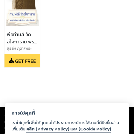
พ่อท่านลี วัด
อโศการาม พระ
ผู้เสมือนพระเจ้า
สุรสีห์ ภูไท/พระ
เครื่องอภินิหาร
อโศกฯ กลับ
GET FREE
ชาติมาเกิด
Copyright ©
2026
Storylog Co., Ltd. - สตอรี่ล็อกขอสงวนสิทธิ์ไม่รับผิดชอบ
การใช้คุกกี้
ต่อผลงานหรือเนื้อหาใดที่อัปโหลดผ่านเว็บไซต์และปรากฏว่าละเมิดสิทธิใน
ทรัพย์สินทางปัญญาของบุคคลอื่นหรือขัดต่อกฎหมายและศีลธรรม ดังนั้น ผู้อ่าน
เราใช้คุกกี้เพื่อให้ทุกคนได้ประสบการณ์การใช้งานที่ดียิ่งขึ้นอ่าน
ทุกท่านโปรดใช้วิจารณญาณในการกลั่นกรองด้วยตนเอง และหากท่านพบว่าส่วน
เพิ่มเติม
คลิก (Privacy Policy) และ (Cookie Policy)
หนึ่งส่วนใดขัดต่อกฎหมายและศีลธรรม กรุณาแจ้งมายังบริษัท เพื่อทีมงานจะได้