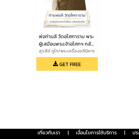
พ่อท่านลี วัดอโศการาม พระ
ผู้เสมือนพระเจ้าอโศกฯ กลับ
ชาติมาเกิด
สุรสีห์ ภูไท/พระเครื่องอภินิหาร
GET FREE
เกี่ยวกับเรา
|
เงื่อนไขการใช้บริการ
|
ปร