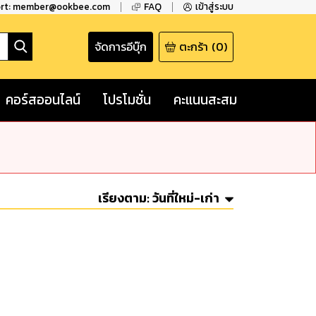
ort: member@ookbee.com
FAQ
เข้าสู่ระบบ
จัดการอีบุ๊ก
ตะกร้า
(
0
)
คอร์สออนไลน์
โปรโมชั่น
คะแนนสะสม
เรียงตาม:
วันที่ใหม่-เก่า