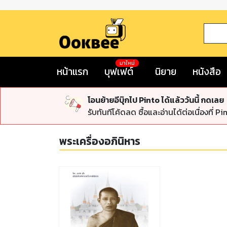
มาใหม่
หน้าแรก
บุฟเฟต์
นิยาย
หนังสือ
โอนย้ายอีบุ๊กไป Pinto ได้แล้ววันนี้ กดเลย
รับทันทีโค้ดลด ซื้อและอ่านได้ต่อเนื่องที่ Pi
พระเครื่องอภินิหาร