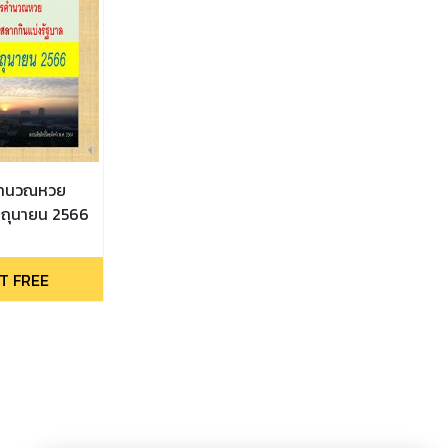
คำนวณหวย
 มิถุนายน 2566
T FREE