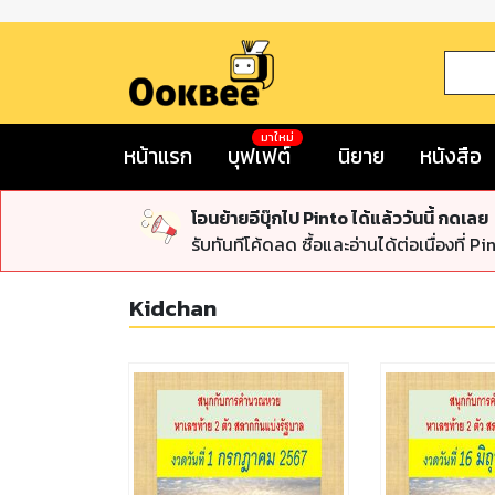
มาใหม่
หน้าแรก
บุฟเฟต์
นิยาย
หนังสือ
โอนย้ายอีบุ๊กไป Pinto ได้แล้ววันนี้ กดเลย
รับทันทีโค้ดลด ซื้อและอ่านได้ต่อเนื่องที่ Pi
Kidchan