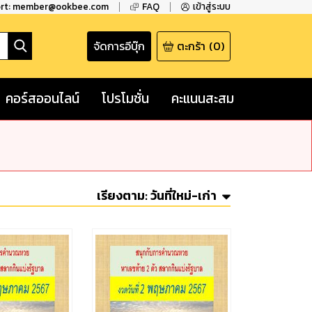
ort: member@ookbee.com
FAQ
เข้าสู่ระบบ
จัดการอีบุ๊ก
ตะกร้า
(
0
)
คอร์สออนไลน์
โปรโมชั่น
คะแนนสะสม
เรียงตาม:
วันที่ใหม่-เก่า