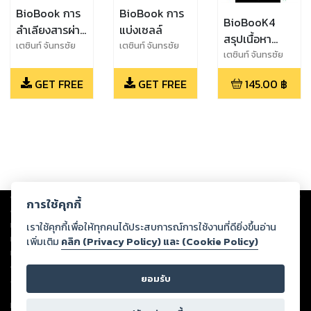
BioBook การ
BioBook การ
BioBooK4
ลำเลียงสารผ่าน
แบ่งเซลล์
สรุปเนื้อหา
เซลล์
เตชินท์ จันทรชัย
เตชินท์ จันทรชัย
ชีววิทยา เล่ม 4
เตชินท์ จันทรชัย
GET FREE
GET FREE
145.00
฿
Copyright ©
2026
Storylog Co., Ltd. - สตอรี่ล็อกขอสงวนสิทธิ์ไม่รับผิดชอบ
การใช้คุกกี้
ต่อผลงานหรือเนื้อหาใดที่อัปโหลดผ่านเว็บไซต์และปรากฏว่าละเมิดสิทธิใน
ทรัพย์สินทางปัญญาของบุคคลอื่นหรือขัดต่อกฎหมายและศีลธรรม ดังนั้น ผู้อ่าน
เราใช้คุกกี้เพื่อให้ทุกคนได้ประสบการณ์การใช้งานที่ดียิ่งขึ้นอ่าน
ทุกท่านโปรดใช้วิจารณญาณในการกลั่นกรองด้วยตนเอง และหากท่านพบว่าส่วน
เพิ่มเติม
คลิก (Privacy Policy) และ (Cookie Policy)
หนึ่งส่วนใดขัดต่อกฎหมายและศีลธรรม กรุณาแจ้งมายังบริษัท เพื่อทีมงานจะได้
ดำเนินการในทันที ทั้งนี้ ทางสตอรี่ล็อกขอสงวนลิขสิทธิ์ตามพระราชบัญญัติ
ยอมรับ
ลิขสิทธิ์ พ.ศ. 2537 (ฉบับล่าสุด)
For support: member@ookbee.com