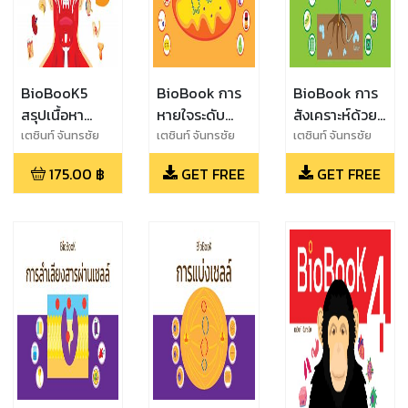
BioBooK5
BioBook การ
BioBook การ
สรุปเนื้อหา
หายใจระดับ
สังเคราะห์ด้วย
ชีววิทยา เล่ม 5
เซลล์
แสง
เตชินท์ จันทรชัย
เตชินท์ จันทรชัย
เตชินท์ จันทรชัย
175.00
฿
GET FREE
GET FREE