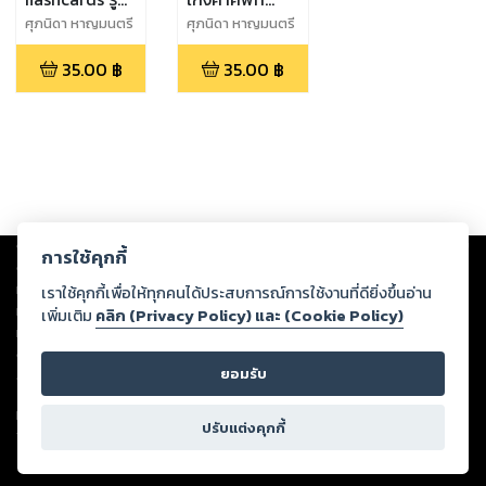
ภาษาอังกฤษใน
เสริมพื้นฐาน
ศุภนิดา หาญมนตรี
ศุภนิดา หาญมนตรี
ชีวิตประจำวัน
ระดับ ชั้น ป.2
35.00
฿
35.00
฿
ชุดที่ 2
Copyright ©
2026
Storylog Co., Ltd. - สตอรี่ล็อกขอสงวนสิทธิ์ไม่รับผิดชอบ
การใช้คุกกี้
ต่อผลงานหรือเนื้อหาใดที่อัปโหลดผ่านเว็บไซต์และปรากฏว่าละเมิดสิทธิใน
ทรัพย์สินทางปัญญาของบุคคลอื่นหรือขัดต่อกฎหมายและศีลธรรม ดังนั้น ผู้อ่าน
เราใช้คุกกี้เพื่อให้ทุกคนได้ประสบการณ์การใช้งานที่ดียิ่งขึ้นอ่าน
ทุกท่านโปรดใช้วิจารณญาณในการกลั่นกรองด้วยตนเอง และหากท่านพบว่าส่วน
เพิ่มเติม
คลิก (Privacy Policy) และ (Cookie Policy)
หนึ่งส่วนใดขัดต่อกฎหมายและศีลธรรม กรุณาแจ้งมายังบริษัท เพื่อทีมงานจะได้
ดำเนินการในทันที ทั้งนี้ ทางสตอรี่ล็อกขอสงวนลิขสิทธิ์ตามพระราชบัญญัติ
ยอมรับ
ลิขสิทธิ์ พ.ศ. 2537 (ฉบับล่าสุด)
For support: member@ookbee.com
ปรับแต่งคุกกี้
Version
1.3.17