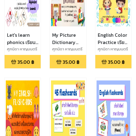
Let's learn
My Picture
English Color
phonics เรียนรู้
Dictionary
Practice เรียน
โฟนิกส์ ชุด
พจนานุกรม
รู้คำศัพท์ภาษา
ศุภนิดา หาญมนตรี
ศุภนิดา หาญมนตรี
ศุภนิดา หาญมนตรี
Alphabet
ภาพภาษา
อังกฤษเรื่อง
35.00
฿
35.00
฿
35.00
฿
Sounds
อังกฤษของหนู
สีกันเถอะ