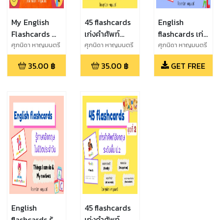
My English
45 flashcards
English
Flashcards คำ
เก่งคำศัพท์
flashcards เก่ง
ศัพท์ภาษา
เสริมพื้นฐาน
คำศัพท์ภาษา
ศุภนิดา หาญมนตรี
ศุภนิดา หาญมนตรี
ศุภนิดา หาญมนตรี
อังกฤษน่ารู้
ระดับ ชั้น ป.2
อังกฤษ หมวด
35.00
฿
35.00
฿
GET FREE
ชุดที่ 1
สถานที่ต่างๆ
English
45 flashcards
flashcards รู้
เก่งคำศัพท์