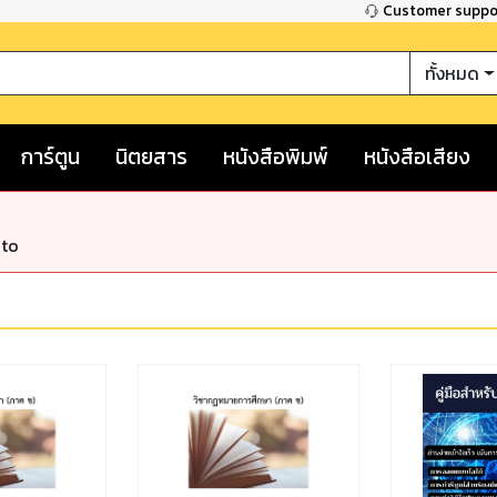
Customer supp
ทั้งหมด
การ์ตูน
นิตยสาร
หนังสือพิมพ์
หนังสือเสียง
nto