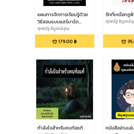
แผนการจัดการเรียนรู้ด้วย
รักที่เหนือกฏฟ้
วิธีสอนแบบแฮร์บาร์ต
ศุภณัฐ ธิบูรณ์บ
(Herbart Method) ระดับ
ศุภณัฐ ธิบูรณ์บุญ
ชั้นประถมศึกษาปีที่ 4 วิชา
179.00
฿
35
ศิลปะ สาระดนตรี
กำลังใจสำหรับคนท้อแท้
หนังสืออ่านเล