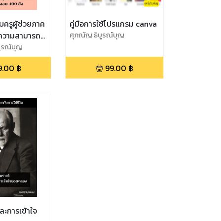
บครูผู้ช่วยภาค
คู่มือการใช้โปรแกรม canva
ู้ความสามารถ
ศุภณัญ ธิบูรณ์บุญ
าชการที่ดี
บูรณ์บุญ
9.00
฿
99.00
฿