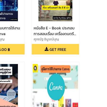
แบบการใช้งาน
หนังสือ E - Book ประกอบ
nva
การสอนเรื่อง เครื่องดนตรี
์บุญ
ดีด สี ตี เป่า
ศุภณัฐ ธิบูรณ์บุญ
5.00
฿
GET FREE