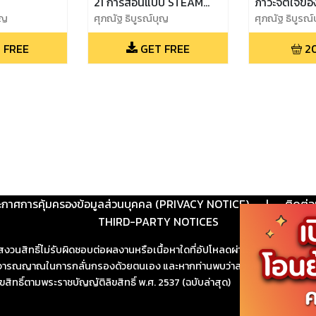
21 การสอนแบบ STEAM
ภาวะจิตใจขอ
ุญ
Education
ศุภณัฐ ธิบูรณ์บุญ
ศุภณัฐ ธิบูรณ
 FREE
GET FREE
2
ะกาศการคุ้มครองข้อมูลส่วนบุคคล (PRIVACY NOTICE)
|
ติดต่อ
THIRD-PARTY NOTICES
สงวนสิทธิ์ไม่รับผิดชอบต่อผลงานหรือเนื้อหาใดที่อัปโหลดผ่านเว็บไซต์และปร
ช้วิจารณญาณในการกลั่นกรองด้วยตนเอง และหากท่านพบว่าส่วนหนึ่งส่วนใดขัดต
ขสิทธิ์ตามพระราชบัญญัติลิขสิทธิ์ พ.ศ. 2537 (ฉบับล่าสุด)