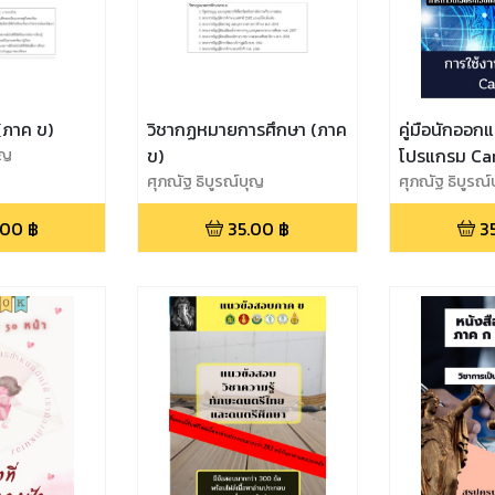
(ภาค ข)
วิชากฏหมายการศึกษา (ภาค
คู่มือนักออก
ุญ
ข)
โปรแกรม Ca
ศุภณัฐ ธิบูรณ์บุญ
ศุภณัฐ ธิบูรณ
.00
฿
35.00
฿
3