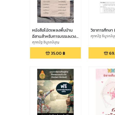
หนังสือโน้ตเพลงพื้นบ้าน
วิชาการศึกษา 
อีสานสำหรับการบรรเลงวง
ศุภณัฐ ธิบูรณ์บ
โปงลาง
ศุภณัฐ ธิบูรณ์บุญ
35.00
฿
69