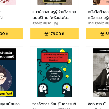
า
แนวข้อสอบครูผู้ช่วยวิชาเอก
หนังสือติวสอ
ุญ
ดนตรีไทย (พร้อมไฟล์
ก วิชาความร
เนื้อหาอ่านประกอบ 284
ศุภณัฐ ธิบูรณ์บุญ
ในการเป็นข้าร
นาย ศุภณัฐ ธิ
หน้า)
.00
฿
179.00
฿
6
่นยุคสมัยของ
การจัดการเรียนรู้ในศวรรษที่
จิตวิเคราะห์ และการเข้าใจ