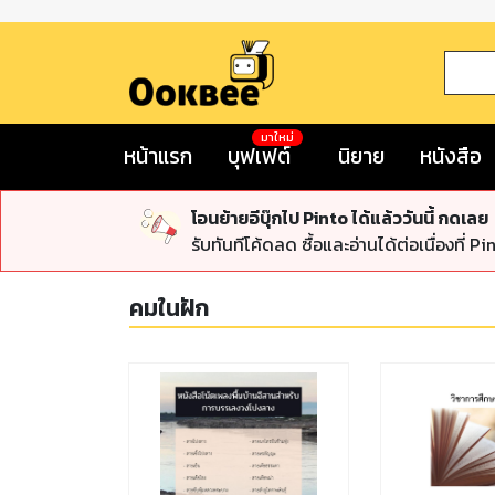
มาใหม่
หน้าแรก
บุฟเฟต์
นิยาย
หนังสือ
โอนย้ายอีบุ๊กไป Pinto ได้แล้ววันนี้ กดเลย
รับทันทีโค้ดลด ซื้อและอ่านได้ต่อเนื่องที่ Pi
คมในฝัก