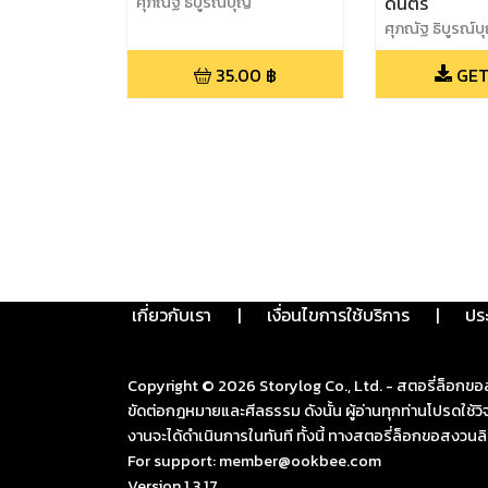
ศุภณัฐ ธิบูรณ์บุญ
ดนตรี
ศุภณัฐ ธิบูรณ์บ
35.00
฿
GET
เกี่ยวกับเรา
|
เงื่อนไขการใช้บริการ
|
ปร
Copyright ©
2026
Storylog Co., Ltd. - สตอรี่ล็อกขอ
ขัดต่อกฎหมายและศีลธรรม ดังนั้น ผู้อ่านทุกท่านโปรดใ
งานจะได้ดำเนินการในทันที ทั้งนี้ ทางสตอรี่ล็อกขอสงวนลิ
For support: member@ookbee.com
Version
1.3.17