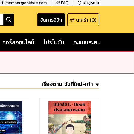
ort: member@ookbee.com
FAQ
เข้าสู่ระบบ
จัดการอีบุ๊ก
ตะกร้า
(
0
)
คอร์สออนไลน์
โปรโมชั่น
คะแนนสะสม
เรียงตาม:
วันที่ใหม่-เก่า