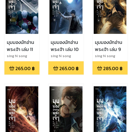
มุมมองนักอ่าน
มุมมองนักอ่าน
มุมมองนักอ่าน
พระเจ้า เล่ม 11
พระเจ้า เล่ม 10
พระเจ้า เล่ม 9
sing N song
sing N song
sing N song
265.00
฿
265.00
฿
285.00
฿