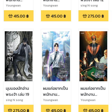
ธรรมดา แต่ดัน
ธรรมดา แต่ดัน
Youngwan
Youngwan
sing N song
เกิดมามีชะตา
เกิดมามีชะตา
415.00
฿
415.00
฿
275.00
฿
เป็นร่างทรง 4
เป็นร่างทรง 3
มุมมองนักอ่าน
ผมแค่อยากเป็น
ผมแค่อยากเป็น
พระเจ้า เล่ม 19
พนักงาน
พนักงาน
ธรรมดา แต่ดัน
ธรรมดา แต่ดัน
sing N song
Youngwan
Youngwan
เกิดมามีชะตา
เกิดมามีชะตา
275.00
฿
415.00
฿
415.00
฿