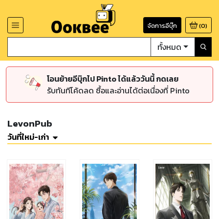
จัดการอีบุ๊ก
(
0
)
ทั้งหมด
โอนย้ายอีบุ๊กไป Pinto ได้แล้ววันนี้ กดเลย
รับทันทีโค้ดลด ซื้อและอ่านได้ต่อเนื่องที่ Pinto
LevonPub
วันที่ใหม่-เก่า