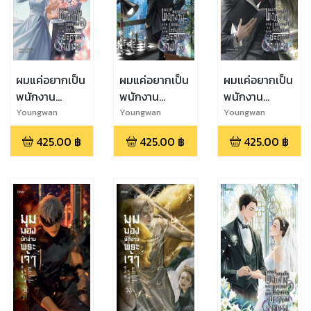
ผมแค่อยากเป็น
ผมแค่อยากเป็น
ผมแค่อยากเป็น
พนักงาน
พนักงาน
พนักงาน
ธรรมดา แต่ดัน
ธรรมดา แต่ดัน
ธรรมดา แต่ดัน
Youngwan
Youngwan
Youngwan
เกิดมามีชะตา
เกิดมามีชะตา
เกิดมามีชะตา
425.00
฿
425.00
฿
425.00
฿
เป็นร่างทรง 8
เป็นร่างทรง 7
เป็นร่างทรง 6