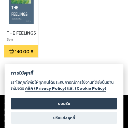
THE FEELINGS
Syn
140.00
฿
การใช้คุกกี้
เราใช้คุกกี้เพื่อให้ทุกคนได้ประสบการณ์การใช้งานที่ดียิ่งขึ้นอ่าน
เพิ่มเติม
คลิก (Privacy Policy) และ (Cookie Policy)
Copyright ©
2026
Storylog Co., Ltd. - สตอรี่ล็อกขอสงวนสิทธิ์ไม่รับผิดชอบ
ต่อผลงานหรือเนื้อหาใดที่อัปโหลดผ่านเว็บไซต์และปรากฏว่าละเมิดสิทธิใน
ยอมรับ
ทรัพย์สินทางปัญญาของบุคคลอื่นหรือขัดต่อกฎหมายและศีลธรรม ดังนั้น ผู้อ่าน
ทุกท่านโปรดใช้วิจารณญาณในการกลั่นกรองด้วยตนเอง และหากท่านพบว่าส่วน
ปรับแต่งคุกกี้
หนึ่งส่วนใดขัดต่อกฎหมายและศีลธรรม กรุณาแจ้งมายังบริษัท เพื่อทีมงานจะได้
ดำเนินการในทันที ทั้งนี้ ทางสตอรี่ล็อกขอสงวนลิขสิทธิ์ตามพระราชบัญญัติ