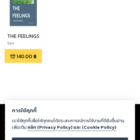
THE FEELINGS
Syn
140.00
฿
Copyright ©
2026
Storylog Co., Ltd. - สตอรี่ล็อกขอสงวนสิทธิ์ไม่รับผิดชอบ
การใช้คุกกี้
ต่อผลงานหรือเนื้อหาใดที่อัปโหลดผ่านเว็บไซต์และปรากฏว่าละเมิดสิทธิใน
ทรัพย์สินทางปัญญาของบุคคลอื่นหรือขัดต่อกฎหมายและศีลธรรม ดังนั้น ผู้อ่าน
เราใช้คุกกี้เพื่อให้ทุกคนได้ประสบการณ์การใช้งานที่ดียิ่งขึ้นอ่าน
ทุกท่านโปรดใช้วิจารณญาณในการกลั่นกรองด้วยตนเอง และหากท่านพบว่าส่วน
เพิ่มเติม
คลิก (Privacy Policy) และ (Cookie Policy)
หนึ่งส่วนใดขัดต่อกฎหมายและศีลธรรม กรุณาแจ้งมายังบริษัท เพื่อทีมงานจะได้
ดำเนินการในทันที ทั้งนี้ ทางสตอรี่ล็อกขอสงวนลิขสิทธิ์ตามพระราชบัญญัติ