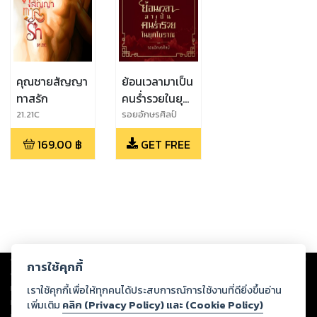
คุณชายสัญญา
ย้อนเวลามาเป็น
ทาสรัก
คนร่ำรวยในยุค
โบราณ เล่ม 1
21.21C
รอยอักษรศิลป์
169.00
฿
GET FREE
Copyright ©
2026
Storylog Co., Ltd. - สตอรี่ล็อกขอสงวนสิทธิ์ไม่รับผิดชอบ
การใช้คุกกี้
ต่อผลงานหรือเนื้อหาใดที่อัปโหลดผ่านเว็บไซต์และปรากฏว่าละเมิดสิทธิใน
ทรัพย์สินทางปัญญาของบุคคลอื่นหรือขัดต่อกฎหมายและศีลธรรม ดังนั้น ผู้อ่าน
เราใช้คุกกี้เพื่อให้ทุกคนได้ประสบการณ์การใช้งานที่ดียิ่งขึ้นอ่าน
ทุกท่านโปรดใช้วิจารณญาณในการกลั่นกรองด้วยตนเอง และหากท่านพบว่าส่วน
เพิ่มเติม
คลิก (Privacy Policy) และ (Cookie Policy)
หนึ่งส่วนใดขัดต่อกฎหมายและศีลธรรม กรุณาแจ้งมายังบริษัท เพื่อทีมงานจะได้