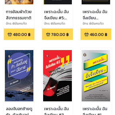
การย้อมผ้าด้วย
เพราะฉะนั้น ฉัน
เพราะฉะนั้น ฉัน
สีจากธรรมชาติ
จึงเขียน #5:
จึงเขียน
Ghost
Special : สร้าง
จักร พิชัยศรทัต
จักร พิชัยศรทัต
จักร พิชัยศรทัต
Writer...นัก
โอกาสจากงานที่
480.00
฿
780.00
฿
460.00
฿
เขียนที่ไม่ได้เป็น
ทำ ด้วยการ
เพียงเงา
เขียน
ลองจับอกซ้ายดู
เพราะฉะนั้น ฉัน
เพราะฉะนั้น ฉัน
ถ้า...ยังเต้นอยู่
จึงเขียน #3
จึงเขียน #1