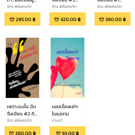
แสดงว่ามี
เขียนแล้วไป
เขียนหนังสือ
จักร พิชัยศรทัต
จักร พิชัยศรทัต
จักร พิชัยศรทัต
โอกาส
ไหน ทำอย่างไร
สร้าง Passive
285.00
฿
420.00
฿
380.00
฿
ให้คนรู้จัก
Income งานไม่
ประจำอาชีพไหน
ก็ทำได้
เพราะฉะนั้น ฉัน
มองเรื่องแย่ๆ
จึงเขียน #2 คิด
ในแง่งาม
ให้ครบ...แล้ว
จักร พิชัยศรทัต
ปานรวี
เขียนให้จบเล่ม
380.00
฿
93.00
฿