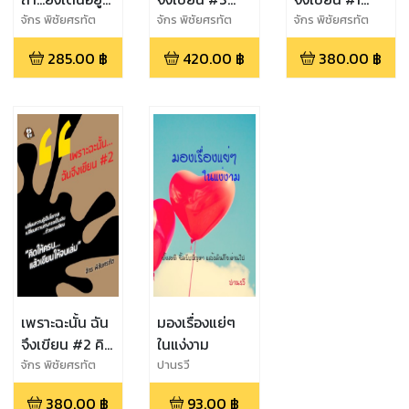
แสดงว่ามี
เขียนแล้วไป
เขียนหนังสือ
จักร พิชัยศรทัต
จักร พิชัยศรทัต
จักร พิชัยศรทัต
โอกาส
ไหน ทำอย่างไร
สร้าง Passive
285.00
฿
420.00
฿
380.00
฿
ให้คนรู้จัก
Income งานไม่
ประจำอาชีพไหน
ก็ทำได้
เพราะฉะนั้น ฉัน
มองเรื่องแย่ๆ
จึงเขียน #2 คิด
ในแง่งาม
ให้ครบ...แล้ว
จักร พิชัยศรทัต
ปานรวี
เขียนให้จบเล่ม
380.00
฿
93.00
฿