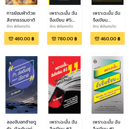
การย้อมผ้าด้วย
เพราะฉะนั้น ฉัน
เพราะฉะนั้น ฉัน
สีจากธรรมชาติ
จึงเขียน #5:
จึงเขียน
Ghost
Special : สร้าง
จักร พิชัยศรทัต
จักร พิชัยศรทัต
จักร พิชัยศรทัต
Writer...นัก
โอกาสจากงานที่
480.00
฿
780.00
฿
460.00
฿
เขียนที่ไม่ได้เป็น
ทำ ด้วยการ
เพียงเงา
เขียน
ลองจับอกซ้ายดู
เพราะฉะนั้น ฉัน
เพราะฉะนั้น ฉัน
ถ้า...ยังเต้นอยู่
จึงเขียน #3
จึงเขียน #1