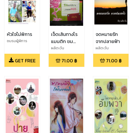
หัวใจไม่พิการ
เจ็ดเส้นทางโร
จดหมายรัก
แมนติก ชม
จากปลายฟ้า
ชมรมผู้พิการ
อำเภอบ้านแพง
ดอกไม้บานบน
ผลิตะวัน
ผลิตะวัน
ยอดดอย
GET FREE
71.00
฿
71.00
฿