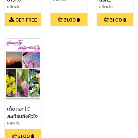
สายตา...สุด
ผลิตะวัน
ผลิตะวัน
ล้ำค่างาน
GET FREE
31.00
฿
31.00
฿
จิตรกรรม
เด็ดดอกไม้
สะเทือนถึงหัวใจ
ผลิตะวัน
31.00
฿