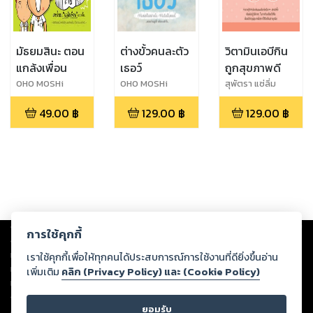
มัธยมสินะ ตอน
ต่างขั้วคนละตัว
วิตามินเอบีกิน
แกล้งเพื่อน
เธอว์
ถูกสุขภาพดี
OHO MOSHi
OHO MOSHi
สุพัตรา แซ่ลิ่ม
GaNG
GaNG
49.00
฿
129.00
฿
129.00
฿
Copyright ©
2026
Storylog Co., Ltd. - สตอรี่ล็อกขอสงวนสิทธิ์ไม่รับผิดชอบ
การใช้คุกกี้
ต่อผลงานหรือเนื้อหาใดที่อัปโหลดผ่านเว็บไซต์และปรากฏว่าละเมิดสิทธิใน
ทรัพย์สินทางปัญญาของบุคคลอื่นหรือขัดต่อกฎหมายและศีลธรรม ดังนั้น ผู้อ่าน
เราใช้คุกกี้เพื่อให้ทุกคนได้ประสบการณ์การใช้งานที่ดียิ่งขึ้นอ่าน
ทุกท่านโปรดใช้วิจารณญาณในการกลั่นกรองด้วยตนเอง และหากท่านพบว่าส่วน
เพิ่มเติม
คลิก (Privacy Policy) และ (Cookie Policy)
หนึ่งส่วนใดขัดต่อกฎหมายและศีลธรรม กรุณาแจ้งมายังบริษัท เพื่อทีมงานจะได้
ดำเนินการในทันที ทั้งนี้ ทางสตอรี่ล็อกขอสงวนลิขสิทธิ์ตามพระราชบัญญัติ
ยอมรับ
ลิขสิทธิ์ พ.ศ. 2537 (ฉบับล่าสุด)