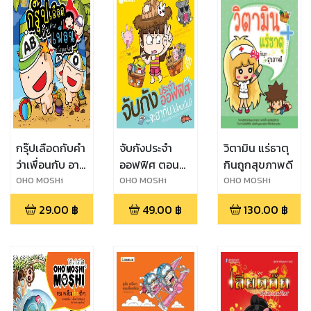
กรุ๊ปเลือดกับคำ
จับกังประจำ
วิตามิน แร่ธาตุ
ว่าเพื่อนกับ อา
ออฟฟิศ ตอน
กินถูกสุขภาพดี
โรมุ&อาโรมิ
จะฮากันไปไหน
OHO MOSHi
OHO MOSHi
OHO MOSHi
GaNG
GaNG
GaNG
เนี่ย
29.00
฿
49.00
฿
130.00
฿