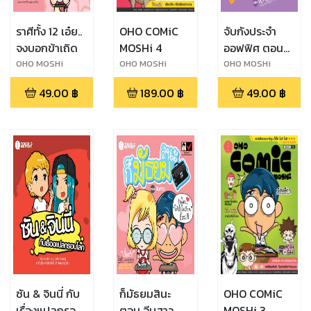
ราศีทั้ง 12 เอ๋ย..
OHO COMiC
จับกังประจำ
จงบอกข้าเถิด
MOSHi 4
ออฟฟิศ ตอน
จับกังนั่งโต๊ะ
OHO MOSHi
OHO MOSHi
OHO MOSHi
GaNG
GaNG
GaNG
49.00
฿
189.00
฿
49.00
฿
ซัน & จินนี่ กับ
ก็มัธยมสินะ
OHO COMiC
เรื่องแปลกรอบ
ตอน จีบสาว
MOSHi 3