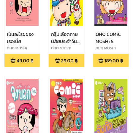
เป็นอะไรขของ
กรุ๊ปเลือดทาย
OHO COMiC
เธอเนี่ย
นิสัยประจำวัน
MOSHi 5
อาโรมุ & อาโรมิ
OHO MOSHi
OHO MOSHi
OHO MOSHi
GaNG
GaNG
GaNG
49.00
฿
29.00
฿
189.00
฿