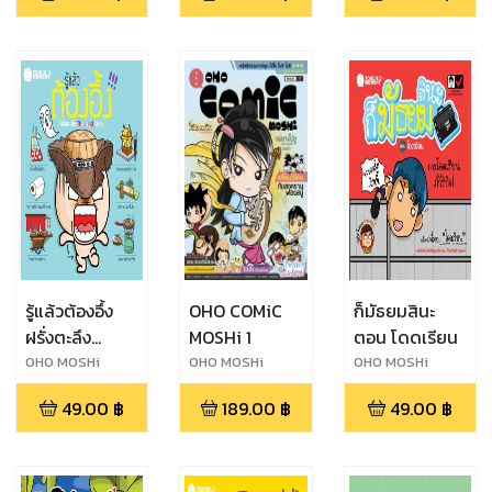
รู้แล้วต้องอึ้ง
OHO COMiC
ก็มัธยมสินะ
ฝรั่งตะลึง
MOSHi 1
ตอน โดดเรียน
Thailand
OHO MOSHi
OHO MOSHi
OHO MOSHi
GaNG
GaNG
GaNG
Only
49.00
฿
189.00
฿
49.00
฿