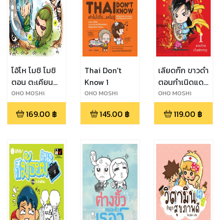
โอ้โห โมชิ โมชิ
Thai Don't
เลียดก๊ก ขาวดำ
ตอน ตะเคียน
Know 1
ตอนกำเนิดแดน
เฮี้ยนจริงๆ
มังกร
OHO MOSHi
OHO MOSHi
OHO MOSHi
GaNG
GaNG
GaNG
เล่ม1
169.00
฿
145.00
฿
119.00
฿