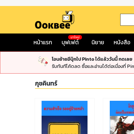
มาใหม่
หน้าแรก
บุฟเฟต์
นิยาย
หนังสือ
โอนย้ายอีบุ๊กไป Pinto ได้แล้ววันนี้ กดเลย
รับทันทีโค้ดลด ซื้อและอ่านได้ต่อเนื่องที่ Pi
ภุชคินทร์