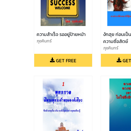
ความสำเร็จ รออยู่ป้ายหน้า
งักฮุย ก่อนเป
ภุชคินทร์
ความซื่อสัตย์
ภุชคินทร์
GET FREE
GET