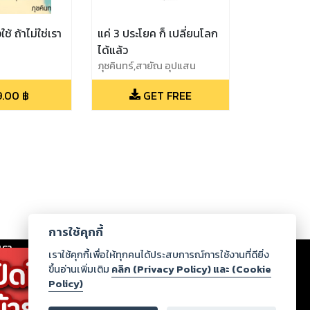
ใช้ ถ้าไม่ใช่เรา
แค่ 3 ประโยค ก็ เปลี่ยนโลก
ได้แล้ว
ภุชคินทร์,สายัณ อุปแสน
9.00
฿
GET FREE
การใช้คุกกี้
เรา
|
ร่วมงานกับเรา
|
ดาวน์โหลด
|
เราใช้คุกกี้เพื่อให้ทุกคนได้ประสบการณ์การใช้งานที่ดียิ่ง
ขึ้นอ่านเพิ่มเติม
คลิก (Privacy Policy) และ (Cookie
Policy)
ากฏว่าละเมิดสิทธิในทรัพย์สินทางปัญญาของบุคคลอื่นหรือ
่อกฎหมายและศีลธรรม กรุณาแจ้งมายังบริษัท เพื่อทีม