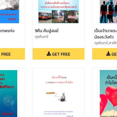
็นเทพแห่ง
9คืน คืนสู่สงฆ์
เป็นเจ้านายระว
ภุชคินทร์
น้องระวังหัว
ภุชคินทร์,สาย
 FREE
GET FREE
GE