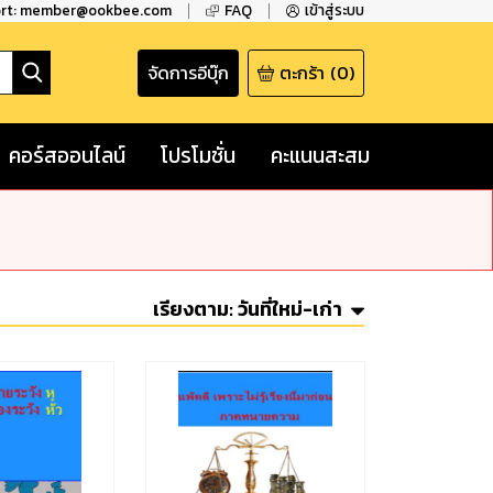
ort: member@ookbee.com
FAQ
เข้าสู่ระบบ
จัดการอีบุ๊ก
ตะกร้า
(
0
)
คอร์สออนไลน์
โปรโมชั่น
คะแนนสะสม
เรียงตาม:
วันที่ใหม่-เก่า