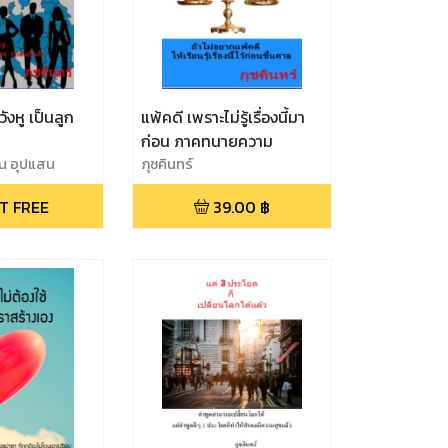
ังหู เป็นลูก
แพ้คดี เพราะไม่รู้เรื่องนี้มา
ก่อน ภาคทนายความ
ัณ อุปแสน
ภุชคินทร์
T FREE
39.00
฿