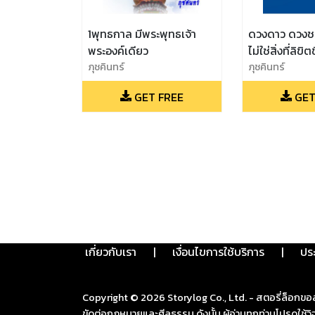
1พุทธกาล มีพระพุทธเจ้า
ดวงดาว ดวงช
พระองค์เดียว
ไม่ใช่สิ่งที่ลิขิ
ภุชคินทร์
ภุชคินทร์
GET FREE
GET
เกี่ยวกับเรา
|
เงื่อนไขการใช้บริการ
|
ปร
Copyright ©
2026
Storylog Co., Ltd. - สตอรี่ล็อกขอ
ขัดต่อกฎหมายและศีลธรรม ดังนั้น ผู้อ่านทุกท่านโปรดใ