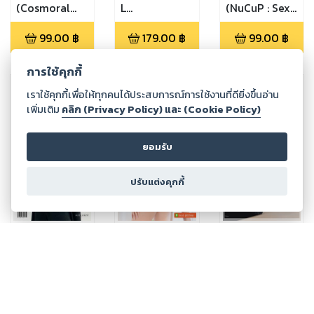
(Cosmoral
L
(NuCuP : Sexy
CML-004 :
(ZEGMAGAZINE
Fah 3
99.00
฿
179.00
฿
99.00
฿
Spidey-Tan .
L - 0008
Concepts)
Upon a time
FAME)
การใช้คุกกี้
in a
multiverse)
เราใช้คุกกี้เพื่อให้ทุกคนได้ประสบการณ์การใช้งานที่ดียิ่งขึ้นอ่าน
เพิ่มเติม
คลิก (Privacy Policy) และ (Cookie Policy)
ยอมรับ
ปรับแต่งคุกกี้
Harper’s
Oh yes i can
stunning
BAZAAR MEN
(Special
vol.27
(WINTER
Model Issue
(stunning
100.00
฿
199.00
฿
179.00
฿
2023)
062)
vol.27)