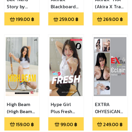
Story by
Blackboard
(Akira X Tra
AkiraX
(Blackboard
17)
199.00
฿
259.00
฿
269.00
฿
(Whiteboard
issue 3)
issue 26)
High Beam
Hype Girl
EXTRA
(High Beam
Plus Fresh
OHYESiCAN
issue 7)
(Fresh 8)
(EXTRA
159.00
฿
99.00
฿
249.00
฿
OHYESiCAN