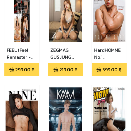
FEEL (Feel
ZEGMAG
HardHOMME
Remaster -
GUSJUNG
No.1
003)
(ZEGMAG
(HardHOMME
299.00
฿
219.00
฿
399.00
฿
GUSJUNG
No.1 Bare
EP.1)
Skin)