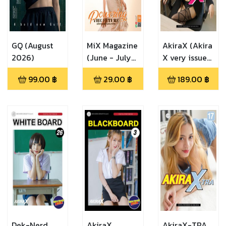
GQ (August
MiX Magazine
AkiraX (Akira
2026)
(June - July
X very issue
2024)
21)
99.00
฿
29.00
฿
189.00
฿
Dek-Nerd
AkiraX
AkiraX-TRA