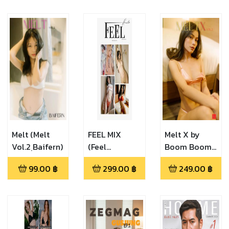
Issue 010)
Melt (Melt
FEEL MIX
Melt X by
Vol.2 ฺBaifern)
(Feel
Boom Boom
Remaster -
magazine
99.00
฿
299.00
฿
249.00
฿
005)
(MELT X Vol.2
Aom)