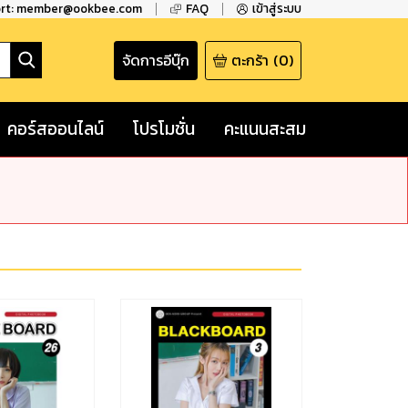
ort: member@ookbee.com
FAQ
เข้าสู่ระบบ
จัดการอีบุ๊ก
ตะกร้า
(
0
)
คอร์สออนไลน์
โปรโมชั่น
คะแนนสะสม