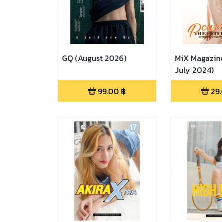
GQ (August 2026)
MiX Magazine
July 2024)
99.00
฿
29