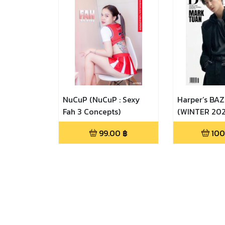
NuCuP (NuCuP : Sexy
Harper’s BA
Fah 3 Concepts)
(WINTER 202
99.00
฿
100