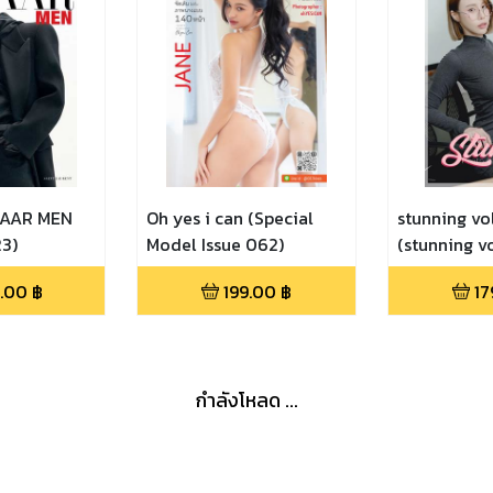
ZAAR MEN
Oh yes i can (Special
stunning vo
3)
Model Issue 062)
(stunning vo
.00
฿
199.00
฿
17
กำลังโหลด ...