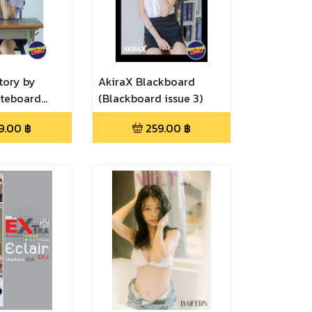
tory by
AkiraX Blackboard
iteboard
(Blackboard issue 3)
9.00
฿
259.00
฿