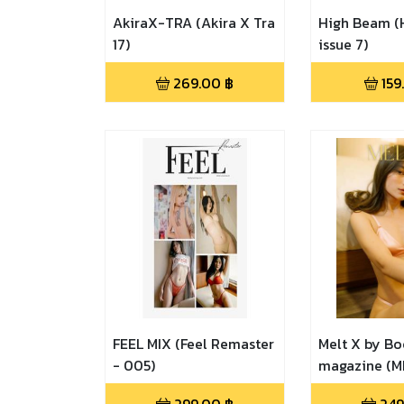
AkiraX-TRA (Akira X Tra
High Beam (
17)
issue 7)
269.00
฿
159
FEEL MIX (Feel Remaster
Melt X by 
- 005)
magazine (ME
Aom)