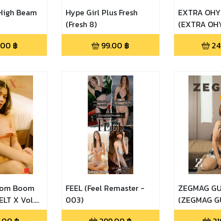
High Beam
Hype Girl Plus Fresh
EXTRA OHY
(Fresh 8)
(EXTRA OH
Issue 010)
.00
฿
99.00
฿
24
Boom Boom
FEEL (Feel Remaster -
ZEGMAG G
LT X Vol.2
003)
(ZEGMAG GU