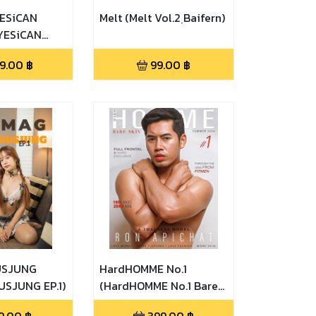
ESiCAN
Melt (Melt Vol.2 ฺBaifern)
YESiCAN
9.00
฿
99.00
฿
USJUNG
HardHOMME No.1
SJUNG EP.1)
(HardHOMME No.1 Bare
Skin)