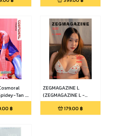
9.00
฿
399.00
฿
Cosmoral
ZEGMAGAZINE L
pidey-Tan .
(ZEGMAGAZINE L -
 in a
0008 FAME)
9.00
฿
179.00
฿