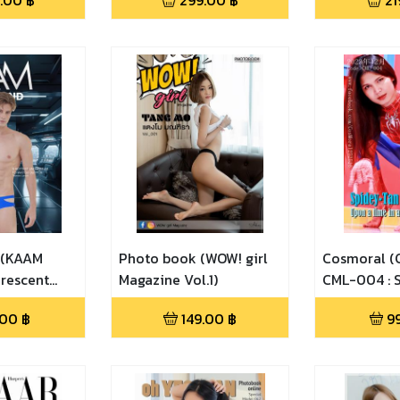
.00
฿
299.00
฿
21
่ (KAAM
Photo book (WOW! girl
Cosmoral (
rescent
Magazine Vol.1)
CML-004 : S
Upon a time
.00
฿
149.00
฿
9
multiverse)