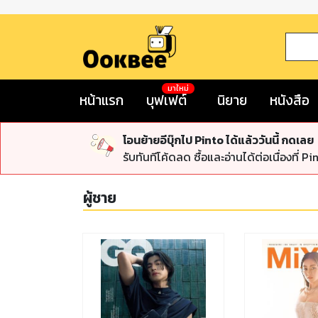
มาใหม่
หน้าแรก
บุฟเฟต์
นิยาย
หนังสือ
โอนย้ายอีบุ๊กไป Pinto ได้แล้ววันนี้ กดเลย
รับทันทีโค้ดลด ซื้อและอ่านได้ต่อเนื่องที่ Pi
ผู้ชาย