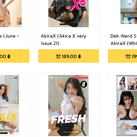
 (June -
AkiraX (Akira X very
Dek-Nerd S
issue 21)
AkiraX (Wh
issue 26)
.00
฿
189.00
฿
19