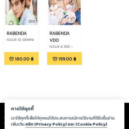
RABENDA
RABENDA
VDO
ISSUE 10 GEMINI
- FOURTH
ISSUE 8 ZEE -
NUNEW (VDO)
180.00
฿
199.00
฿
Copyright ©
2026
Storylog Co., Ltd. - สตอรี่ล็อกขอสงวนสิทธิ์ไม่รับผิดชอบ
การใช้คุกกี้
ต่อผลงานหรือเนื้อหาใดที่อัปโหลดผ่านเว็บไซต์และปรากฏว่าละเมิดสิทธิใน
ทรัพย์สินทางปัญญาของบุคคลอื่นหรือขัดต่อกฎหมายและศีลธรรม ดังนั้น ผู้อ่าน
เราใช้คุกกี้เพื่อให้ทุกคนได้ประสบการณ์การใช้งานที่ดียิ่งขึ้นอ่าน
ทุกท่านโปรดใช้วิจารณญาณในการกลั่นกรองด้วยตนเอง และหากท่านพบว่าส่วน
เพิ่มเติม
คลิก (Privacy Policy) และ (Cookie Policy)
หนึ่งส่วนใดขัดต่อกฎหมายและศีลธรรม กรุณาแจ้งมายังบริษัท เพื่อทีมงานจะได้