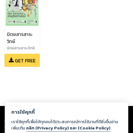
นิตยสารสาระ
วิทย์
นิตยสารสาระวิทย์
ฉบับที่ 104
GET FREE
พฤศจิกายน 2564
Copyright ©
2026
Storylog Co., Ltd. - สตอรี่ล็อกขอสงวนสิทธิ์ไม่รับผิดชอบ
การใช้คุกกี้
ต่อผลงานหรือเนื้อหาใดที่อัปโหลดผ่านเว็บไซต์และปรากฏว่าละเมิดสิทธิใน
ทรัพย์สินทางปัญญาของบุคคลอื่นหรือขัดต่อกฎหมายและศีลธรรม ดังนั้น ผู้อ่าน
เราใช้คุกกี้เพื่อให้ทุกคนได้ประสบการณ์การใช้งานที่ดียิ่งขึ้นอ่าน
ทุกท่านโปรดใช้วิจารณญาณในการกลั่นกรองด้วยตนเอง และหากท่านพบว่าส่วน
เพิ่มเติม
คลิก (Privacy Policy) และ (Cookie Policy)
หนึ่งส่วนใดขัดต่อกฎหมายและศีลธรรม กรุณาแจ้งมายังบริษัท เพื่อทีมงานจะได้