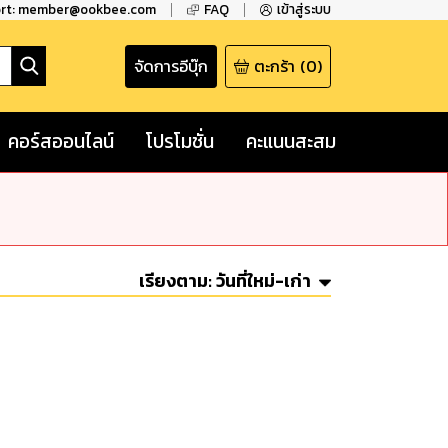
ort: member@ookbee.com
FAQ
เข้าสู่ระบบ
จัดการอีบุ๊ก
ตะกร้า
(
0
)
คอร์สออนไลน์
โปรโมชั่น
คะแนนสะสม
เรียงตาม:
วันที่ใหม่-เก่า