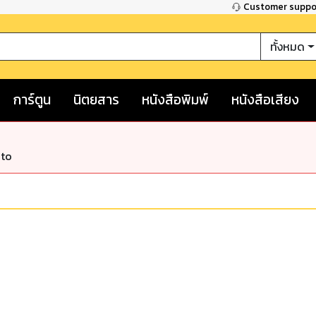
Customer supp
ทั้งหมด
การ์ตูน
นิตยสาร
หนังสือพิมพ์
หนังสือเสียง
nto