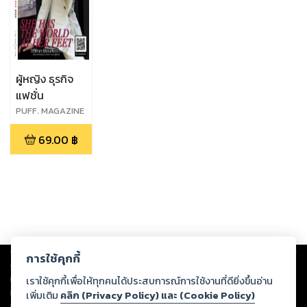
ผู้หญิง ธุรกิจ
แฟชั่น
PUFF. MAGAZINE
: INAUGURAL
69.00
฿
ISSUE : MARCH
2023
Copyright ©
2026
Storylog Co., Ltd. - สตอรี่ล็อกขอสงวนสิทธิ์ไม่รับผิดชอบ
การใช้คุกกี้
ต่อผลงานหรือเนื้อหาใดที่อัปโหลดผ่านเว็บไซต์และปรากฏว่าละเมิดสิทธิใน
ทรัพย์สินทางปัญญาของบุคคลอื่นหรือขัดต่อกฎหมายและศีลธรรม ดังนั้น ผู้อ่าน
เราใช้คุกกี้เพื่อให้ทุกคนได้ประสบการณ์การใช้งานที่ดียิ่งขึ้นอ่าน
ทุกท่านโปรดใช้วิจารณญาณในการกลั่นกรองด้วยตนเอง และหากท่านพบว่าส่วน
เพิ่มเติม
คลิก (Privacy Policy) และ (Cookie Policy)
หนึ่งส่วนใดขัดต่อกฎหมายและศีลธรรม กรุณาแจ้งมายังบริษัท เพื่อทีมงานจะได้