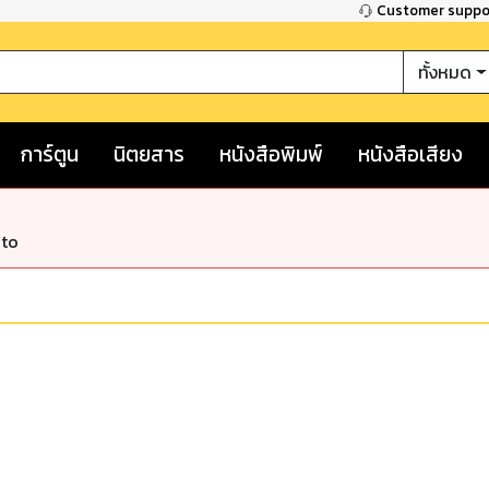
Customer supp
ทั้งหมด
การ์ตูน
นิตยสาร
หนังสือพิมพ์
หนังสือเสียง
nto