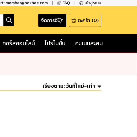
ort: member@ookbee.com
FAQ
เข้าสู่ระบบ
จัดการอีบุ๊ก
ตะกร้า
(
0
)
คอร์สออนไลน์
โปรโมชั่น
คะแนนสะสม
เรียงตาม:
วันที่ใหม่-เก่า