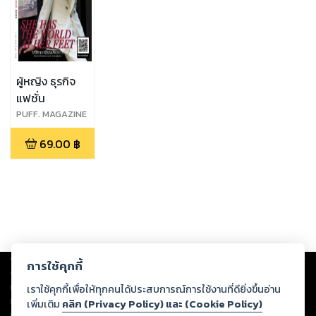
ผู้หญิง ธุรกิจ
แฟชั่น
PUFF. MAGAZINE
: INAUGURAL
69.00
฿
ISSUE : MARCH
2023
Copyright ©
2026
Storylog Co., Ltd. - สตอรี่ล็อกขอสงวนสิทธิ์ไม่รับผิดชอบ
การใช้คุกกี้
ต่อผลงานหรือเนื้อหาใดที่อัปโหลดผ่านเว็บไซต์และปรากฏว่าละเมิดสิทธิใน
ทรัพย์สินทางปัญญาของบุคคลอื่นหรือขัดต่อกฎหมายและศีลธรรม ดังนั้น ผู้อ่าน
เราใช้คุกกี้เพื่อให้ทุกคนได้ประสบการณ์การใช้งานที่ดียิ่งขึ้นอ่าน
ทุกท่านโปรดใช้วิจารณญาณในการกลั่นกรองด้วยตนเอง และหากท่านพบว่าส่วน
เพิ่มเติม
คลิก (Privacy Policy) และ (Cookie Policy)
หนึ่งส่วนใดขัดต่อกฎหมายและศีลธรรม กรุณาแจ้งมายังบริษัท เพื่อทีมงานจะได้