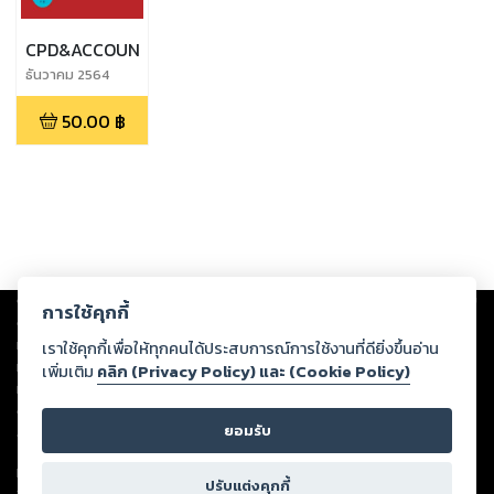
CPD&ACCOUNT
ธันวาคม 2564
50.00
฿
Copyright ©
2026
Storylog Co., Ltd. - สตอรี่ล็อกขอสงวนสิทธิ์ไม่รับผิดชอบ
การใช้คุกกี้
ต่อผลงานหรือเนื้อหาใดที่อัปโหลดผ่านเว็บไซต์และปรากฏว่าละเมิดสิทธิใน
ทรัพย์สินทางปัญญาของบุคคลอื่นหรือขัดต่อกฎหมายและศีลธรรม ดังนั้น ผู้อ่าน
เราใช้คุกกี้เพื่อให้ทุกคนได้ประสบการณ์การใช้งานที่ดียิ่งขึ้นอ่าน
ทุกท่านโปรดใช้วิจารณญาณในการกลั่นกรองด้วยตนเอง และหากท่านพบว่าส่วน
เพิ่มเติม
คลิก (Privacy Policy) และ (Cookie Policy)
หนึ่งส่วนใดขัดต่อกฎหมายและศีลธรรม กรุณาแจ้งมายังบริษัท เพื่อทีมงานจะได้
ดำเนินการในทันที ทั้งนี้ ทางสตอรี่ล็อกขอสงวนลิขสิทธิ์ตามพระราชบัญญัติ
ยอมรับ
ลิขสิทธิ์ พ.ศ. 2537 (ฉบับล่าสุด)
For support: member@ookbee.com
ปรับแต่งคุกกี้