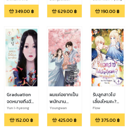
(ซน ว็อนพย็อง)
349.00
฿
629.00
฿
190.00
฿
Graduation
ผมแค่อยากเป็น
รับลูกสาวไป
จดหมายถึงฉัน
พนักงาน
เลี้ยงไหมคะ?
ในวันจบการ
ธรรมดา แต่ดัน
Am I a
Yun I-hyeong
Youngwan
Flow
(ยุนฮีฮยอง)
ศึกษา
เกิดมามีชะตา
Daughter?
152.00
฿
425.00
฿
375.00
฿
เป็นร่างทรง 8
เล่ม 4