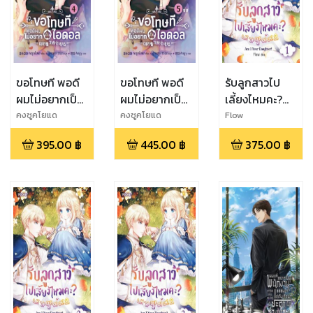
ขอโทษที พอดี
ขอโทษที พอดี
รับลูกสาวไป
ผมไม่อยากเป็น
ผมไม่อยากเป็น
เลี้ยงไหมคะ?
ไอดอล เล่ม 4
ไอดอล เล่ม 5
Am I a
คงซูคโยแด
คงซูคโยแด
Flow
(จบ)
Daughter?
395.00
฿
445.00
฿
375.00
฿
เล่ม 1