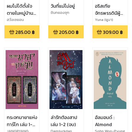
ผมไม่ได้ตั้งใจ
วันที่แม่ไม่อยู่
อริสเทีย
ตายในหมู่บ้าน
จักรพรรดินีผู้
ชินกยองซุก
ไร้อาชญากรรม
ถูกลืม เล่ม 3
ฮวังเซยอน​
Yuna (ยูนา)
285.00
฿
205.00
฿
309.00
฿
กระจกมายาแห่ง
ล่ารักต้องสาป
อัลมอนด์ :
ทาร์โก เล่ม 1-2
เล่ม 1-2 (จบ)
Almond
(จบ)
JANGRYANG
Damjuckdan
Sohn Won-Pyung