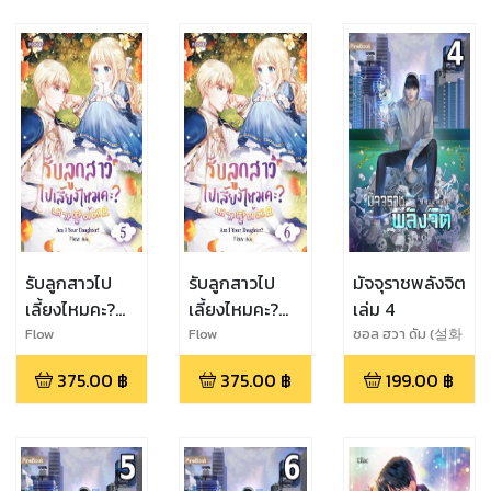
รับลูกสาวไป
รับลูกสาวไป
มัจจุราชพลังจิต
เลี้ยงไหมคะ?
เลี้ยงไหมคะ?
เล่ม 4
Am I a
Am I a
Flow
Flow
ซอล ฮวา ดัม (설화
담)
Daughter?
Daughter?
375.00
฿
375.00
฿
199.00
฿
เล่ม 5
เล่ม 6