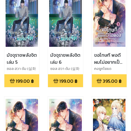
มัจจุราชพลังจิต
มัจจุราชพลังจิต
ขอโทษที พอดี
เล่ม 5
เล่ม 6
ผมไม่อยากเป็น
ไอดอล เล่ม 3
ซอล ฮวา ดัม (설화
ซอล ฮวา ดัม (설화
คงซูคโยแด
담)
담)
199.00
฿
199.00
฿
395.00
฿