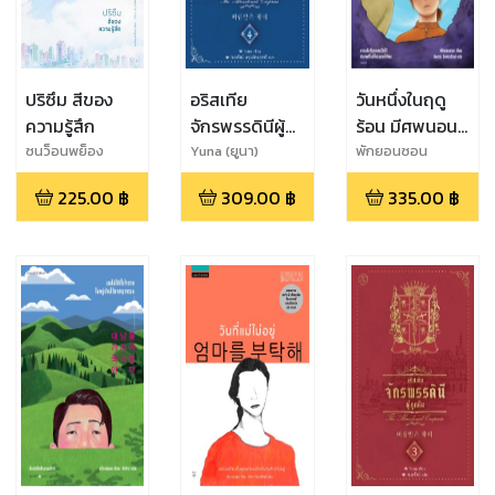
ปริซึม สีของ
อริสเทีย
วันหนึ่งในฤดู
ความรู้สึก
จักรพรรดินีผู้
ร้อน มีศพนอน
ถูกลืม เล่ม 4
อยู่ที่ไหนสักแห่ง
ซนว็อนพย็อง
Yuna (ยูนา)
พักยอนซอน
225.00
฿
309.00
฿
335.00
฿