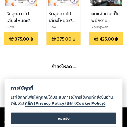
รับลูกสาวไป
รับลูกสาวไป
ผมแค่อยากเป็น
เลี้ยงไหมคะ?
เลี้ยงไหมคะ?
พนักงาน
Am I a
Am I a
ธรรมดา แต่ดัน
Flow
Flow
Youngwan
Daughter?
Daughter?
เกิดมามีชะตา
375.00
฿
375.00
฿
425.00
฿
เล่ม 2
เล่ม 3
เป็นร่างทรง 7
กำลังโหลด ...
การใช้คุกกี้
เราใช้คุกกี้เพื่อให้ทุกคนได้ประสบการณ์การใช้งานที่ดียิ่งขึ้นอ่าน
เพิ่มเติม
คลิก (Privacy Policy) และ (Cookie Policy)
Copyright ©
2026
Storylog Co., Ltd. - สตอรี่ล็อกขอสงวนสิทธิ์ไม่รับผิดชอบ
ต่อผลงานหรือเนื้อหาใดที่อัปโหลดผ่านเว็บไซต์และปรากฏว่าละเมิดสิทธิใน
ยอมรับ
ทรัพย์สินทางปัญญาของบุคคลอื่นหรือขัดต่อกฎหมายและศีลธรรม ดังนั้น ผู้อ่าน