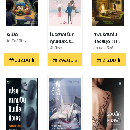
ระเบิด
ไม่อยากเรียก
ศพปริศนาใน
คุณหมอขอ
ห้องสมุด (The
โก คัตสึฮิโระ
เรียกคุณสามี
Body in the
มัทนีญา
อกาธา คริสตี้
แล้วกัน
Library)
332.00
฿
299.00
฿
215.00
฿