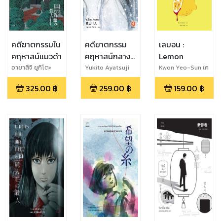
คดีฆาตกรรมใน
คดีฆาตกรรม
เลมอน :
คฤหาสน์แมวดำ
คฤหาสน์กลาง
Lemon
หิมะ (เล่มจบ)
อายาสึจิ ยูกิโตะ
Yukito Ayatsuji
Kwon Yeo-Sun (ค
วอนยอซอน)
325.00
฿
259.00
฿
159.00
฿