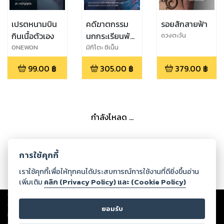
เปรตหนามบิน
คดีฆาตกรรม
รอยสักสายฟ้า
กินเนื้อตัวเอง
นกกระเรียนพัน
ดวงตะวัน
ตัว
ONEWON
มิกิโตะ ชิเน็น
99.00
฿
305.00
฿
379.00
฿
กำลังโหลด ...
การใช้คุกกี้
เราใช้คุกกี้เพื่อให้ทุกคนได้ประสบการณ์การใช้งานที่ดียิ่งขึ้นอ่าน
เพิ่มเติม
คลิก (Privacy Policy) และ (Cookie Policy)
Copyright ©
2026
Storylog Co., Ltd. - สตอรี่ล็อกขอสงวนสิทธิ์ไม่รับผิดชอบ
ต่อผลงานหรือเนื้อหาใดที่อัปโหลดผ่านเว็บไซต์และปรากฏว่าละเมิดสิทธิใน
ยอมรับ
ทรัพย์สินทางปัญญาของบุคคลอื่นหรือขัดต่อกฎหมายและศีลธรรม ดังนั้น ผู้อ่าน