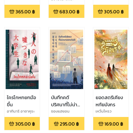
365.00
฿
683.00
฿
305.00
฿
ใครโกหกยกมือ
บันทึกคดี
ยอดสตรีเคียง
ขึ้น
ปริศนาที่ไม่น่า
หทัยมังกร
มาบรรจบกันได้
อากินาริ อาซาคุระ
ชองแฮยอน
เหวิ่นโหรว
305.00
฿
295.00
฿
169.00
฿