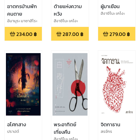
ฆาตกรบ้านพัก
ด้ายแห่งความ
ผู้มาเยือน
คนตาย
หวัง
ฮิงาชิโนะ เคโงะ
อิมามุระ มาซาฮิโระ
ฮิงาชิโนะ เคโงะ
234.00
฿
287.00
฿
279.00
฿
อโศกสาง
พระอาทิตย์
จิตกาธาน
เที่ยงคืน
ปราปต์
สรจักร
ฮิงาชิโนะ เคโงะ