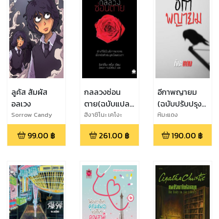
ลูคัส สัมผัส
กลลวงซ่อน
อีกาพญายม
อลเวง
ตาย(ฉบับแปล
(ฉบับปรับปรุง
ใหม่)
ครั้งที่ 3)
Sorrow Candy
ฮิงาชิโนะ เคโงะ
หิมะแดง
99.00
฿
261.00
฿
190.00
฿