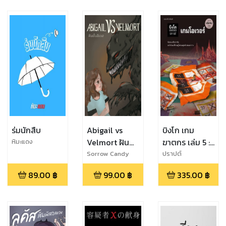
ร่มนักสืบ
Abigail vs
บิงโก เกม
Velmort ฝัน
ฆาตกร เล่ม 5 :
หิมะแดง
นั้นฉันขอ
เกมโอเวอร์
Sorrow Candy
ปราปต์
89.00
฿
99.00
฿
335.00
฿