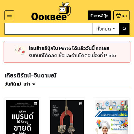
จัดการอีบุ๊ก
(
0
)
ทั้งหมด
โอนย้ายอีบุ๊กไป Pinto ได้แล้ววันนี้ กดเลย
รับทันทีโค้ดลด ซื้อและอ่านได้ต่อเนื่องที่ Pinto
เกียรติรัตน์-จินดามณี
วันที่ใหม่-เก่า