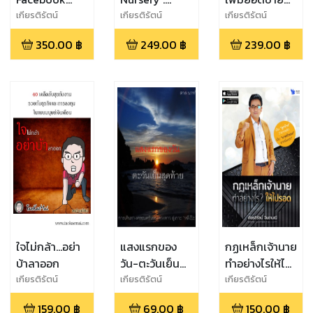
Marketing For
อนุบาลสอน
ทำได้เอง
เกียรติรัตน์
เกียรติรัตน์
เกียรติรัตน์
จินดามณี, อรรถ
จินดามณี
จินดามณี
Fashion
ธุรกิจ
350.00
฿
249.00
฿
239.00
฿
วิทย์ จูกระจ่าง
Business.(1)
ใจไม่กล้า...อย่า
แสงแรกของ
กฏเหล็กเจ้านาย
บ้าลาออก
วัน-ตะวันเย็น
ทำอย่างไรให้ไป
สุดท้าย
รอด
เกียรติรัตน์
เกียรติรัตน์
เกียรติรัตน์
จินดามณี
จินดามณี
จินดามณี
159.00
฿
69.00
฿
150.00
฿