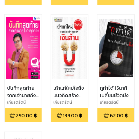
บันทึกสุดท้าย
เถ้าแก่ใหม่ใจถึง
กูทำได้ 15นาที
จากเจ้านายถึง
แนวคิดสร้าง
เปลี่ยนชีวิตมึง
ลูกจ้าง
ธุรกิจเงินล้าน
เกียรติรัตน์
เกียรติรัตน์
เกียรติรัตน์
จินดามณี
จินดามณี
จินดามณี
290.00
฿
139.00
฿
62.00
฿