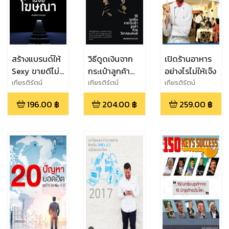
สร้างแบรนด์ให้
วิธีดูดเงินจาก
เปิดร้านอาหาร
Sexy ขายดีไม่
กระเป๋าลูกค้า
อย่างไรไม่ให้เจ๊ง
ง้อโฆษณา
ด้วยวิชาคอน
เกียรติรัตน์
เกียรติรัตน์
เกียรติรัตน์
จินดามณี
จินดามณี
จินดามณี
เทนต์
196.00
฿
204.00
฿
259.00
฿