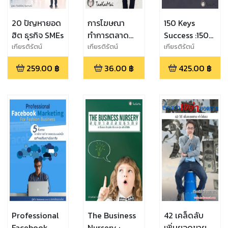
20 ปัญหายอด
การโฆษณา
150 Keys
ฮิต ธุรกิจ SMEs
ทำการตลาด
Success :150
ออนไลน์ปี 2017
บทเรียนธุรกิจสู่
เกียรติรัตน์
เกียรติรัตน์
เกียรติรัตน์
จินดามณี
จินดามณี
จินดามณี
สำหรับ SMEs
ความสำเร็จจาก
259.00
฿
36.00
฿
425.00
฿
4.0
10 นักธุรกิจ
ระดับโลก
Professional
The Business
42 เคล็ดลับ
Facebook
Nursery :
เพิ่มยอดขาย