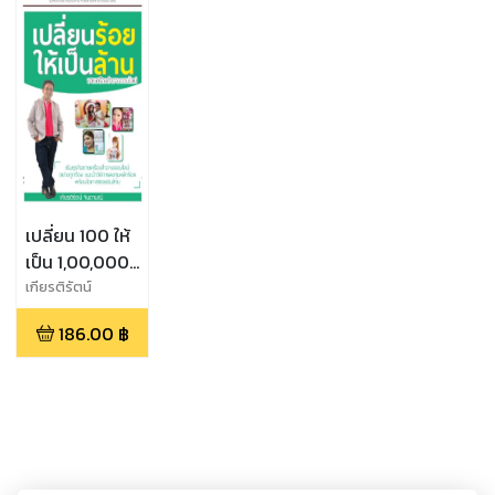
เปลี่ยน 100 ให้
เป็น 1,00,000
ขายเครื่อง
เกียรติรัตน์
จินดามณี
สำอางออนไลน์
186.00
฿