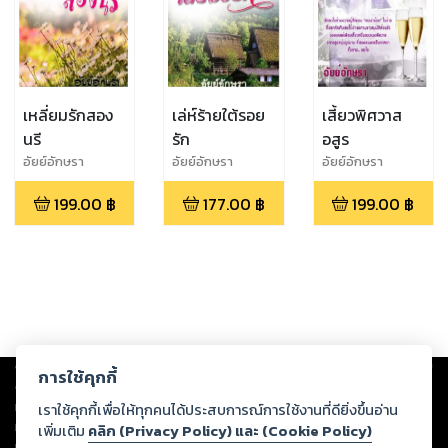
เหลี่ยมรักสอง
เล่ห์ร้ายใต้รอย
เสี้ยวพิศวาส
นรี
รัก
อสูร
อัยย์อักษรา
อัยย์อักษรา
อัยย์อักษรา
199.00
฿
177.00
฿
199.00
฿
Copyright ©
2026
Storylog Co., Ltd. - สตอรี่ล็อกขอสงวนสิทธิ์ไม่รับผิดชอบ
การใช้คุกกี้
ต่อผลงานหรือเนื้อหาใดที่อัปโหลดผ่านเว็บไซต์และปรากฏว่าละเมิดสิทธิใน
ทรัพย์สินทางปัญญาของบุคคลอื่นหรือขัดต่อกฎหมายและศีลธรรม ดังนั้น ผู้อ่าน
เราใช้คุกกี้เพื่อให้ทุกคนได้ประสบการณ์การใช้งานที่ดียิ่งขึ้นอ่าน
ทุกท่านโปรดใช้วิจารณญาณในการกลั่นกรองด้วยตนเอง และหากท่านพบว่าส่วน
เพิ่มเติม
คลิก (Privacy Policy) และ (Cookie Policy)
หนึ่งส่วนใดขัดต่อกฎหมายและศีลธรรม กรุณาแจ้งมายังบริษัท เพื่อทีมงานจะได้