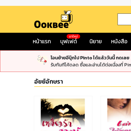
มาใหม่
หน้าแรก
บุฟเฟต์
นิยาย
หนังสือ
โอนย้ายอีบุ๊กไป Pinto ได้แล้ววันนี้ กดเลย
รับทันทีโค้ดลด ซื้อและอ่านได้ต่อเนื่องที่ Pi
อัยย์อักษรา