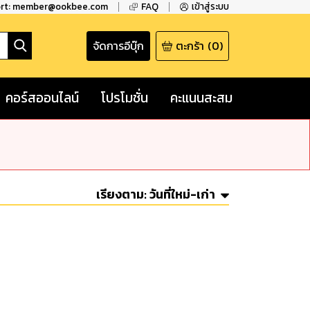
ort: member@ookbee.com
FAQ
เข้าสู่ระบบ
จัดการอีบุ๊ก
ตะกร้า
(
0
)
คอร์สออนไลน์
โปรโมชั่น
คะแนนสะสม
เรียงตาม:
วันที่ใหม่-เก่า